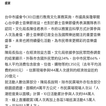
盛宴
台中市議會今(30)日進行教育文化業務質詢，市議員吳瓊華關
心台中爵士音樂節效益，也對於爵士音樂節優秀表演團隊表示
認同。文化局長陳佳君表示，市府以務實且科學方式計算參與
人次及產值，爵士音樂節已是全台及國際樂迷關注的重要音樂
盛事，未來也將持續優化活動，為市民帶來更精彩的音樂盛
宴。
陳局長指出，在經濟效益方面，文化局依據參加民眾問券調查
的結果顯示，外縣市含國外民眾約佔34%、台中市民眾66%，
每人平均消費包含飲食、住宿、購物等約1,350元（去年平均消
費約800元），估算現場參與144萬人次達到的經濟效益近約
20億元。
就活動人數估算部分，陳局長說明，除市民廣場外亦包含部分
綠園道週邊，面積約4萬平方公尺，市民廣場現場人次以「人
潮密度乘以面積」計算，10日活動累計參與人次約144萬人
次、線上直播觀賞3萬人次再加上各區5場巡演活動4.5萬人
次，共計151.5萬人次。