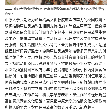
中原大學設計學士原住民專班舉辦全年級成果發表會，展現學生學習
成果。
中原大學長期致力於建構具文化敏感度與包容力的校園環境，
積極推動原住民族學生相關支持措施。除設立原專班，量身規
劃融合原民文化與設計實作之課程外，另設立原住民族學生資
源中心，提供學業輔導、生活協助、心理支持及文化推廣等多
元服務，從生活照顧到文化認同，全方位陪伴學生成長。透過
課程創新與資源整合，協助原住民族青年培養多元專業能力與
職涯競爭力，展現本校於多元教育與社會責任實踐上的積極作
為，持續深化原民高等教育發展，推動教育公平與文化永續。
本次活動獲桃園市政府青年事務局補助，並吸引校內外貴賓蒞
臨參與，包括桃園市議員王仙蓮、立法委員鄭天財與伍麗華之
國會特助代表、原住民族行政局李慧慧科長、新竹縣田寮國小
王賢校長、桃園市立羅浮國中瑪紹主任，以及來自原鄉地區的
耆老與文化工作者等。科長李慧慧表示，學生作品不僅展現豐
富創意與深刻文化思維，更見證中原大學於推動文化永續教育
所投入的努力，對原住民族高等教育具重要示範意義。