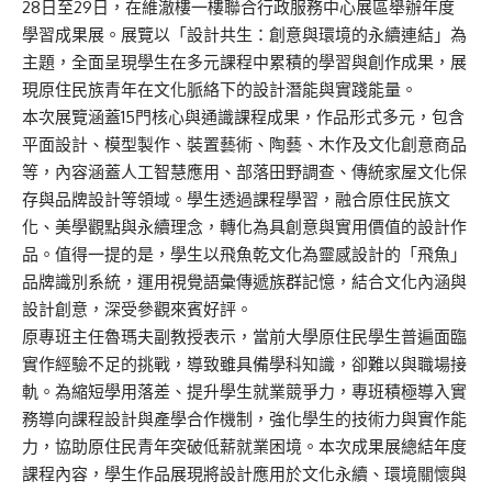
28日至29日，在維澈樓一樓聯合行政服務中心展區舉辦年度
學習成果展。展覽以「設計共生：創意與環境的永續連結」為
主題，全面呈現學生在多元課程中累積的學習與創作成果，展
現原住民族青年在文化脈絡下的設計潛能與實踐能量。
本次展覽涵蓋15門核心與通識課程成果，作品形式多元，包含
平面設計、模型製作、裝置藝術、陶藝、木作及文化創意商品
等，內容涵蓋人工智慧應用、部落田野調查、傳統家屋文化保
存與品牌設計等領域。學生透過課程學習，融合原住民族文
化、美學觀點與永續理念，轉化為具創意與實用價值的設計作
品。值得一提的是，學生以飛魚乾文化為靈感設計的「飛魚」
品牌識別系統，運用視覺語彙傳遞族群記憶，結合文化內涵與
設計創意，深受參觀來賓好評。
原專班主任魯瑪夫副教授表示，當前大學原住民學生普遍面臨
實作經驗不足的挑戰，導致雖具備學科知識，卻難以與職場接
軌。為縮短學用落差、提升學生就業競爭力，專班積極導入實
務導向課程設計與產學合作機制，強化學生的技術力與實作能
力，協助原住民青年突破低薪就業困境。本次成果展總結年度
課程內容，學生作品展現將設計應用於文化永續、環境關懷與