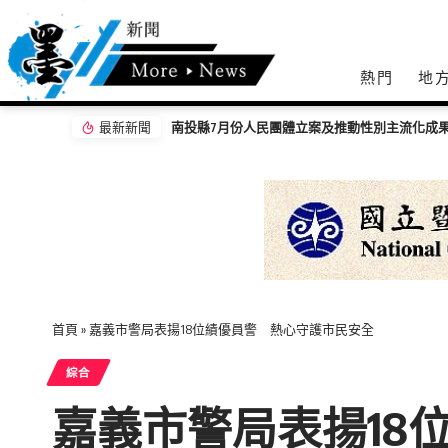
熱門
地
最新新聞
「茶鄉墨韻」濁水溪社大書法聯展開幕 落實藝
首頁
»
嘉義市警局表揚18位績優員警 熱心守護市民安全
綜合
嘉義市警局表揚18