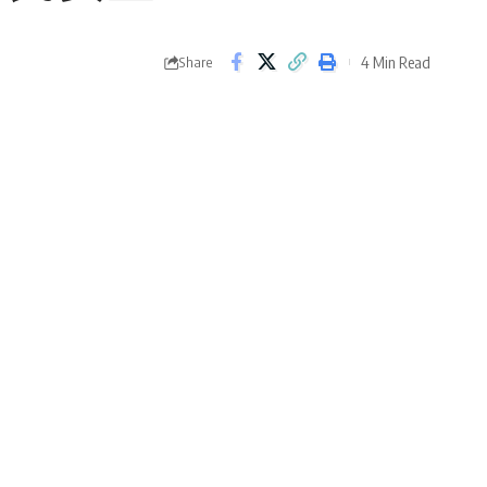
4 Min Read
Share