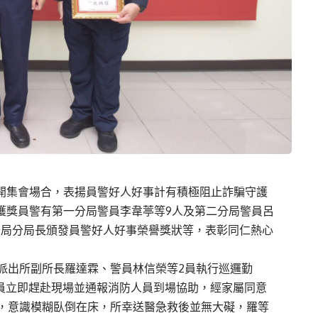
等公開集會場合，表揚員警好人好事計有積極阻止詐騙守護
獲獎員警有第一分局警員李韋葶等9人及第二分局警員呂
分局分局長頒發員警好人好事榮譽獎狀等，表彰同仁熱心
北興派出所副所長羅達霖、警員林信榮等2員執行巡邏勤
2員立即趕赴現場並通報消防人員到場協助，經家屬同意
，意識模糊臥倒在床，所幸送醫急救後並無大礙，羅等