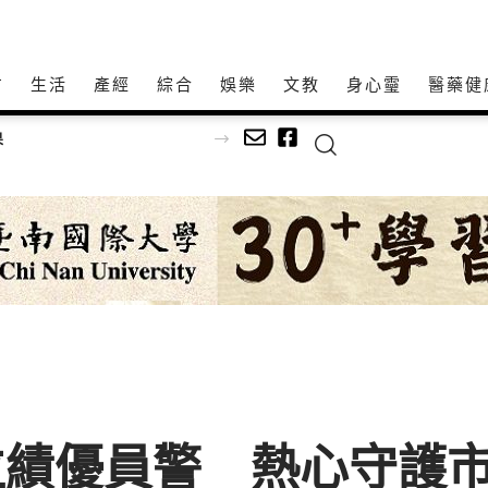
方
生活
產經
綜合
娛樂
文教
身心𩆜
醫藥健
文深耕社區
位績優員警 熱心守護