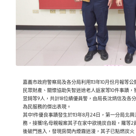
嘉義市政府警察局及各分局利用113年10月份月報
民眾財產、關懷協助失智迷途老人返家等10件事蹟，
昱錡等9人，共計18位績優員警，由局長沈炳信及各
為民服務的傑出表現。
其中1件優良事蹟發生於113年8月24日，第一分局
務，接獲1名母親報案其子在家中欲燒炭自殺，羅等
後破門進入，發現房間內煙霧迷漫，其子已點燃炭火