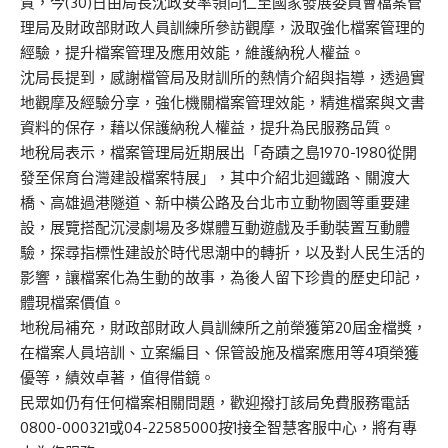
質，今(30)日由局長沈政安率領同仁至國家發展委員會檔案管
理局及財政部財政人員訓練所參訪觀摩，汲取強化檔案管理的
經驗，提升檔案管理及應用效能，維護納稅人權益。
沈局長提到，感謝檔管局及財訓所的熱情介紹與指導，透過實
地觀摩及經驗分享，強化機關檔案管理效能，精進檔案與文書
資料的保存，藉以保護納稅人權益，提升為民服務品質。
地稅局表示，檔案管理局近期展出「奇蹟之島1970-1980從開
發至保育台灣建設檔案特展」，其中介紹北迴鐵路、關渡大
橋、高雄過港隧道、新中橫公路及台北市立動物園等重要建
設，展覽搭配沉浸劇場及多媒體互動遊戲及手動裝置互動體
驗，探尋指標性建設於時代思潮中的轉折，以及對人民生活的
影響，讓檔案化為生動的故事，為後人留下珍貴的歷史印記，
體現檔案價值。
地稅局補充，財政部財政人員訓練所之前榮獲第20屆金檔獎，
在檔案人員培訓、立案編目、保管設施及檔案應用等4項榮獲
優等，績效卓著，值得借鏡。
民眾如仍有任何檔案相關問題，歡迎撥打該局免費服務電話
0800-000321或04-22585000按1接全智慧客服中心，將有專