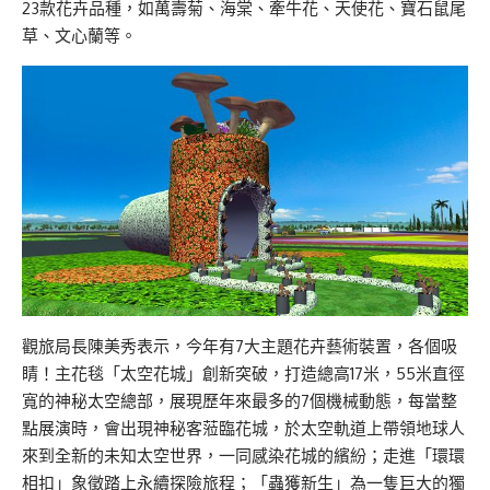
23款花卉品種，如萬壽菊、海棠、牽牛花、天使花、寶石鼠尾
草、文心蘭等。
觀旅局長陳美秀表示，今年有7大主題花卉藝術裝置，各個吸
睛！主花毯「太空花城」創新突破，打造總高17米，55米直徑
寬的神秘太空總部，展現歷年來最多的7個機械動態，每當整
點展演時，會出現神秘客蒞臨花城，於太空軌道上帶領地球人
來到全新的未知太空世界，一同感染花城的繽紛；走進「環環
相扣」象徵踏上永續探險旅程；「蟲獲新生」為一隻巨大的獨