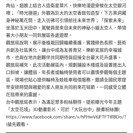
角仙，翅膀上結合人造衛星葉片，快樂地漫遊穿梭在太空銀河
裡；「時光隧道」外觀為巨大的太空香菇包造型，下方黑洞藏
身神秘萬花筒，走入彷彿可引領前往未來世界；「探索未來」
坐落於玉米田中，駕駛員是來自未來的神秘小貓太空人，帶領
著大小朋友一同到展區各處遊歷。
觀旅局說明，展示後植栽回歸繼續養護，實踐綠色長照、藝術
共創及社區美化，讓台中成為友善育兒、樂齡宜居的幸福城
市，也與在地共創夥伴共同期待與迎接全台最大花卉盛事。
觀旅局補充，此次活動展區內，規劃鋪設木棧道及設置進出入
口斜坡，讓體弱、年長者或輪椅使用者可以盡情參觀每個主題
區。現場也貼心提供輪椅及娃娃車租借服務，邀請全國民眾提
早安排時間與親愛的家人朋友共同前來花毯節，一同感受立體
花毯帶來的震撼。
台中觀旅局表示，為滿足眾多粉絲期待，提前曝光今年主題
「太空花境」3D動畫影片，可於「大玩台中」臉書粉絲團(
https://www.facebook.com/share/v/hPHwV6JFTFT818Do/?
)搶先觀看。