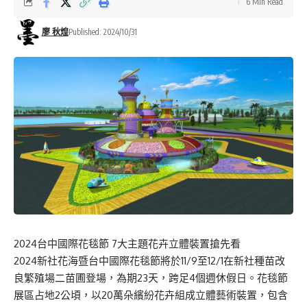
6 Min Read
廖 秋煌
Published: 2024/10/31
2024台中國際花毯節 7大主題花卉立體裝置搶先看
2024新社花海暨台中國際花毯節將於11/9至12/1在新社種苗改
良繁殖場二苗圃登場，為期23天，跨足4個週休假日。花毯節
展區占地2公頃，以20萬朵繽紛花卉組成立體藝術裝置，包含