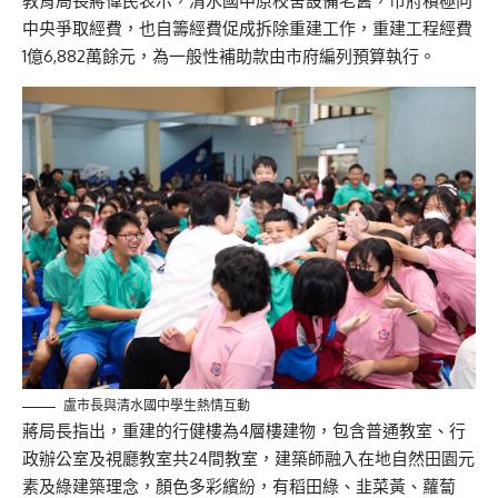
教育局長蔣偉民表示，清水國中原校舍設備老舊，市府積極向
中央爭取經費，也自籌經費促成拆除重建工作，重建工程經費
1億6,882萬餘元，為一般性補助款由市府編列預算執行。
盧市長與清水國中學生熱情互動
蔣局長指出，重建的行健樓為4層樓建物，包含普通教室、行
政辦公室及視廳教室共24間教室，建築師融入在地自然田園元
素及綠建築理念，顏色多彩繽紛，有稻田綠、韭菜黃、蘿蔔