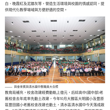
白、晚霞紅及泥牆灰等，營造生活環境與校園的情感認同，提
供現代化教學場域與方便舒適的空間。
與會來賓與清水國中教職員大合照
教育局補充，校舍改建經費動軌上億元，后綜高中(國中部)老
舊校舍去年底率先動土改建，今年10月大雅區大明國小及豐原
區豐田國小老舊校舍改建也動土，清水區清水國中今天落成啟