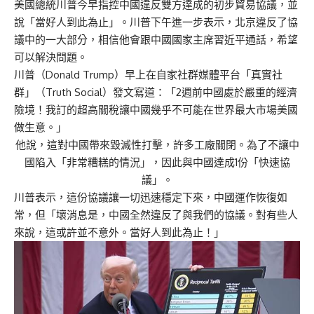
美國總統川普今早指控中國違反雙方達成的初步貿易協議，並
說「當好人到此為止」。川普下午進一步表示，北京違反了協
議中的一大部分，相信他會跟中國國家主席習近平通話，希望
可以解決問題。
川普（Donald Trump）早上在自家社群媒體平台「真實社
群」（Truth Social）發文寫道：「2週前中國處於嚴重的經濟
險境！我訂的超高關稅讓中國幾乎不可能在世界最大市場美國
做生意。」
他說，這對中國帶來毀滅性打擊，許多工廠關閉。為了不讓中
國陷入「非常糟糕的情況」，因此與中國達成1份「快速協
議」。
川普表示，這份協議讓一切迅速穩定下來，中國運作恢復如
常，但「壞消息是，中國全然違反了與我們的協議。對有些人
來說，這或許並不意外。當好人到此為止！」