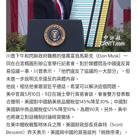
川普下午和閃辭政府職務的億萬富翁馬斯克（Elon Musk）一
同在白宮橢圓形辦公室舉行記者會。對於媒體問及中國違反貿
易協議一事，川普表示，「他們違反了協議的一大部分」，但
未進一步說明北京違反的具體內容。
他說，相信他會跟習近平通話，希望可以解決這個問題。
美中官員5月10日、11日在瑞士舉行貿易會談，會後雙方發表聯
合聲明，美國對中國銷美商品關稅從145%降至30%；中國對
美國銷中商品關稅從125%降至10%，為期90天。另外，美中
也將建立對話機制討論經貿關係。
在美中關稅戰暫時休兵之際，美國財政部長貝森特（Scott
Bessent）昨天表示，美國與中國的貿易談判「稍微停滯」，