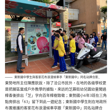
東新國中學生與客家花布浪漫候車亭「東新國中」同名站牌合影_
東勢地所主任陳應欽說，除了洽公市民外，在地的各級學校更
是把展區當成戶外教學的據點，來訪的芝蔴街幼兒園幼童聞過
樟香後排出「芝」字向百年樟樹致敬；東勢國小6年3班在三角
點旁排出「63」留下到此一遊紀念；東新國中學生則在地政所
布置維護的客家花布浪漫候車亭跟「東新國中」同名站牌合