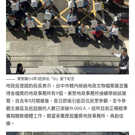
東勢國小6年3班排出「63」留下紀念
地政局曾國鈞局長表示，台中市轄內辦過地政文物檔案展並獲
得金檔獎的地政事務所有9個，東勢地政事務所接續舉辦該展
覽，自去年11月開展後，首日即吸引逾百位民眾參觀，至今參
觀主展區及巡迴展的人數已突破19,000人。該所目前正積極準
備相關軟硬體工作，期望承襲歷屆獲獎地政事務所，再創佳
績。