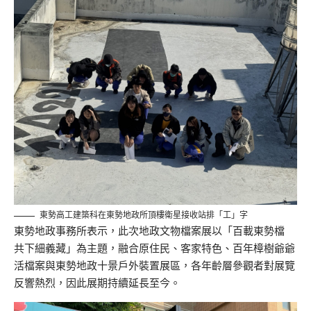
東勢高工建築科在東勢地政所頂樓衛星接收站排「工」字
東勢地政事務所表示，此次地政文物檔案展以「百載東勢檔
共下細義藏」為主題，融合原住民、客家特色、百年樟樹爺爺
活檔案與東勢地政十景戶外裝置展區，各年齡層參觀者對展覽
反響熱烈，因此展期持續延長至今。