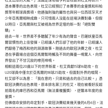
杜艾出眾的天賦。」法國足球名宿亨利曾在談到杜艾時表示。
憑本賽季的出色表現，杜艾已經預訂了本賽季的金童獎和科帕
獎等年輕球員獎項，他遇強則強的屬性也與另一位西班牙天才
少年亞馬爾相映成趣，只可惜兩人沒能在這場決賽對壘，但假
以時日，亞馬爾與杜艾被視為世界足壇的新一對「絕對雙
驕」。
過去一年，世界差不多聽膩了年少有為的聲音。巴薩妖童亞馬
爾習慣性的上佳發揮，已經讓人們忘卻了他的年齡，已經讓人
們厭倦了梅西和他的淵源故事。剛過去的歐冠決賽之夜，杜艾
憑在爭霸場合這個亞馬爾暫時觸及不到的舞臺一鳴驚人，向世
界發出了不甘沉寂的嘹亮啼鳴。
相較這兩位20歲以下的世界新星，杜艾貢獻15球16助攻，在
U20球員中僅次於亞馬爾的18球25助攻。但面對外界的喧鬧，
杜艾卻不以為意：「我在意的，只是和過去的自己比較。」憑
歐冠決賽的出色表現，原本排名第三的杜艾，現在被看好反超
前兩名的庫巴西和亞馬爾（無法重複獲獎），逆襲本年度的金
童獎。
仿佛宿命安排的命定對手，歐冠決賽結束幾天後的6月6日，法