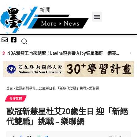
NBA灌籃王也來朝聖！LaVine現身饗 A Joy狂拿海鮮 網笑：吃飯免費看球星
首頁
»
歐冠新慧星杜艾20歲生日 迎「新絕代雙驕」挑戰 – 樂聯網
合作媒體
歐冠新慧星杜艾20歲生日 迎「新絕
代雙驕」挑戰 – 樂聯網