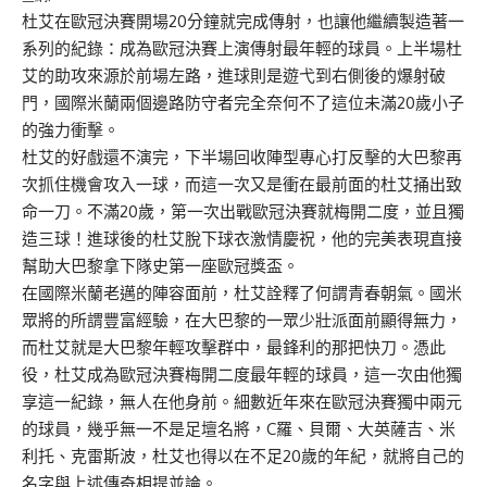
杜艾在歐冠決賽開場20分鐘就完成傳射，也讓他繼續製造著一
系列的紀錄：成為歐冠決賽上演傳射最年輕的球員。上半場杜
艾的助攻來源於前場左路，進球則是遊弋到右側後的爆射破
門，國際米蘭兩個邊路防守者完全奈何不了這位未滿20歲小子
的強力衝擊。
杜艾的好戲還不演完，下半場回收陣型專心打反擊的大巴黎再
次抓住機會攻入一球，而這一次又是衝在最前面的杜艾捅出致
命一刀。不滿20歲，第一次出戰歐冠決賽就梅開二度，並且獨
造三球！進球後的杜艾脫下球衣激情慶祝，他的完美表現直接
幫助大巴黎拿下隊史第一座歐冠獎盃。
在國際米蘭老邁的陣容面前，杜艾詮釋了何謂青春朝氣。國米
眾將的所謂豐富經驗，在大巴黎的一眾少壯派面前顯得無力，
而杜艾就是大巴黎年輕攻擊群中，最鋒利的那把快刀。憑此
役，杜艾成為歐冠決賽梅開二度最年輕的球員，這一次由他獨
享這一紀錄，無人在他身前。細數近年來在歐冠決賽獨中兩元
的球員，幾乎無一不是足壇名將，C羅、貝爾、大英薩吉、米
利托、克雷斯波，杜艾也得以在不足20歲的年紀，就將自己的
名字與上述傳奇相提並論。