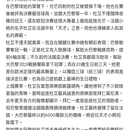
在巴黎球迷的掌聲下，光芒四射的杜艾被替換下場，他也在賽
後被評為決賽最佳球員。加盟大巴黎第一年，杜艾不僅隨隊收
穫四冠王，還在歐冠決賽這個大舞臺上徹底綻放光芒。法國小
將的名字杜艾在法語中有「天才」之意，而他也堪稱是人如其
名的典範。
杜艾不僅天賦異稟，而且在關鍵比賽中總有精彩表現：巴黎聯
賽奪冠一戰，正是杜艾攻入致勝球，幫助大巴黎戰勝昂熱，提
前6輪加冕；不久前的法國盃決賽，杜艾貢獻兩次助攻，幫助
大巴黎3比0戰勝蘭斯拿下冠軍；而在20歲生日前三天，他更
是在歐洲足壇的最高舞臺上，以獨造三球（前三球）的表現直
接決定比賽，也為自己提前獻上最棒的生日禮物。
上個賽季，杜艾在雷恩俱樂部嶄露頭角，讓他得到了不少歐陸
豪強的青睞，當時追逐杜艾最具誠意的俱樂部是拜仁慕尼黑，
去年夏天各方的報導都顯示，拜仁一度是追逐杜艾的領跑者。
但巴黎奧運隨法國國奧隊摘得銀牌後，杜艾最終選擇了留在法
國，大巴黎最終以約6000萬歐元的價格，將這位天才小將招
致麾下。
剛加盟大巴黎的杜艾並未直接成為主力，一度需要給巴爾柯拉