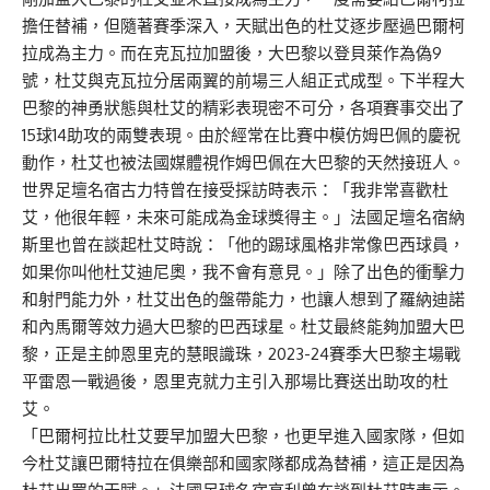
擔任替補，但隨著賽季深入，天賦出色的杜艾逐步壓過巴爾柯
拉成為主力。而在克瓦拉加盟後，大巴黎以登貝萊作為偽9
號，杜艾與克瓦拉分居兩翼的前場三人組正式成型。下半程大
巴黎的神勇狀態與杜艾的精彩表現密不可分，各項賽事交出了
15球14助攻的兩雙表現。由於經常在比賽中模仿姆巴佩的慶祝
動作，杜艾也被法國媒體視作姆巴佩在大巴黎的天然接班人。
世界足壇名宿古力特曾在接受採訪時表示：「我非常喜歡杜
艾，他很年輕，未來可能成為金球獎得主。」法國足壇名宿納
斯里也曾在談起杜艾時說：「他的踢球風格非常像巴西球員，
如果你叫他杜艾迪尼奧，我不會有意見。」除了出色的衝擊力
和射門能力外，杜艾出色的盤帶能力，也讓人想到了羅納迪諾
和內馬爾等效力過大巴黎的巴西球星。杜艾最終能夠加盟大巴
黎，正是主帥恩里克的慧眼識珠，2023-24賽季大巴黎主場戰
平雷恩一戰過後，恩里克就力主引入那場比賽送出助攻的杜
艾。
「巴爾柯拉比杜艾要早加盟大巴黎，也更早進入國家隊，但如
今杜艾讓巴爾特拉在俱樂部和國家隊都成為替補，這正是因為