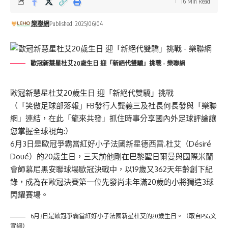
16 Min Read
樂聯網
Published: 2025/06/04
歐冠新慧星杜艾20歲生日 迎「新絕代雙驕」挑戰 - 樂聯網
歐冠新慧星杜艾20歲生日 迎「新絕代雙驕」挑戰
（「笑傲足球部落報」FB發行人龔義三及社長何長發與「樂聯
網」連結，在此「龍來共發」抓住時事分享國內外足球評論讓
您掌握全球視角:）
6月3日是歐冠爭霸當紅好小子法國新星德西雷.杜艾（Désiré
Doué）的20歲生日，三天前他剛在巴黎聖日爾曼與國際米蘭
會師慕尼黑安聯球場歐冠決戰中，以19歲又362天年齡創下紀
錄，成為在歐冠決賽第一位先發尚未年滿20歲的小將獨造3球
閃耀賽場。
6月3日是歐冠爭霸當紅好小子法國新星杜艾的20歲生日。（取自PSG文
宣網）