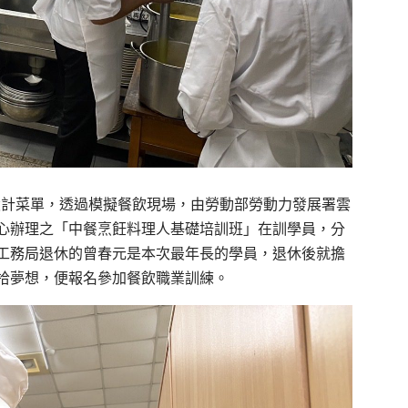
設計菜單，透過模擬餐飲現場，由勞動部勞動力發展署雲
心辦理之「中餐烹飪料理人基礎培訓班」在訓學員，分
工務局退休的曾春元是本次最年長的學員，退休後就擔
拾夢想，便報名參加餐飲職業訓練。