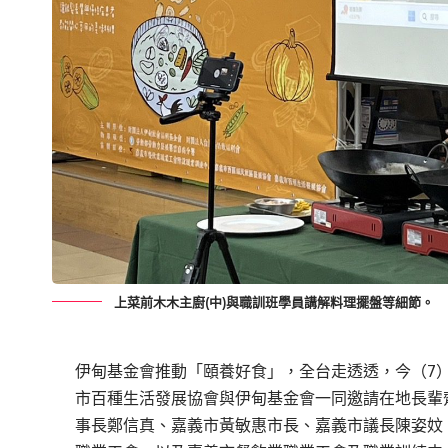
上菜前木木主廚(中)與職訓班學員講解料理擺盤等細節。
伊甸基金會推動「頤養好食」，全台走透透，今（7
市百種生活發展協會與伊甸基金會一同邀請在地長輩
事長鄭信真、嘉義市黃敏惠市長、嘉義市議長陳姿妏