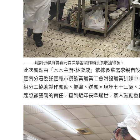
職訓班學員曾春元首次學習製作頤養食收獲得多。
此次餐點由「木木主廚-林奕成」依據長輩需求親自
嘉南分署委託嘉義市餐飲業職業工會附設職業訓練中
組分工協助製作餐點、擺盤、送餐。現年七十三歲、
起照顧雙親的責任，直到近年長輩過世，家人鼓勵重