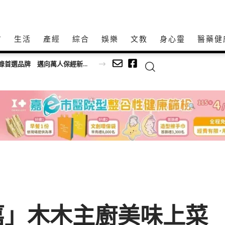
方
生活
產經
綜合
娛樂
文教
身心𩆜
醫藥健
持20家社福機構
嘉」木木主廚美味上菜