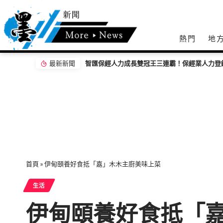
熱門
地
最新新聞
從經貿到公益 IEAT 80週年攜手募272萬元支
首頁
»
伊甸頤養好食抵「嘉」木木主廚美味上菜
生活
伊甸頤養好食抵「