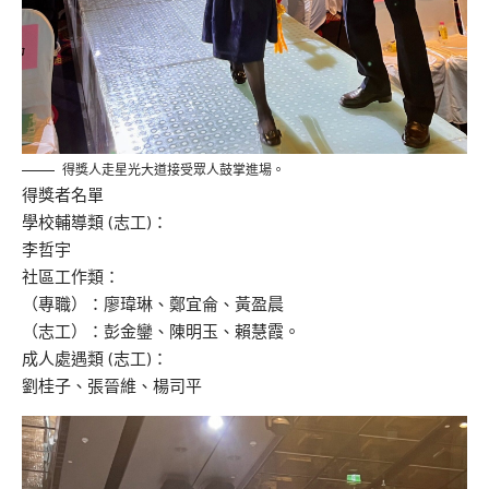
得獎人走星光大道接受眾人鼓掌進場。
得獎者名單
學校輔導類 (志工)：
李哲宇
社區工作類：
（專職）：廖瑋琳、鄭宜侖、黃盈晨
（志工）：彭金鑾、陳明玉、賴慧霞。
成人處遇類 (志工)：
劉桂子、張晉維、楊司平