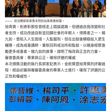
前法務部長曾勇夫特別出席表達祝福。
旭青獎，則表彰那些曾經走上錯誤道路，但通過自我改變和社
會支持，成功改過自新並回饋社會的年輕人。得獎者之一，楊
九如，曾陷入人生困境，入監服刑，但在出獄後積極投入更生
輔導，成為戒毒講師，重新回到戒治所和監獄，以親身經歷激
勵更多戒毒者。楊九如的故事，證明了悔改與正念的力量。
審查委員會：專業與公正，確保評選的權威
本次頒獎活動的執行長郭家妃表示，金舵獎暨旭青獎的評審過
程，經由初審與複審委員會的專業人士進行，確保了評選的公
正性和權威性。