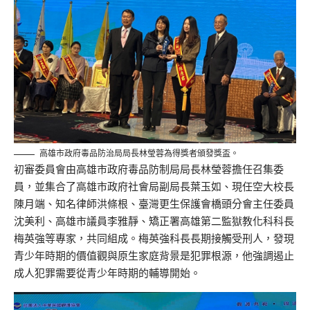
高雄市政府毒品防治局局長林瑩蓉為得獎者頒發獎盃。
初審委員會由高雄市政府毒品防制局局長林瑩蓉擔任召集委
員，並集合了高雄市政府社會局副局長葉玉如、現任空大校長
陳月端、知名律師洪條根、臺灣更生保護會橋頭分會主任委員
沈美利、高雄市議員李雅靜、矯正署高雄第二監獄教化科科長
梅英強等專家，共同組成。梅英強科長長期接觸受刑人，發現
青少年時期的價值觀與原生家庭背景是犯罪根源，他強調遏止
成人犯罪需要從青少年時期的輔導開始。