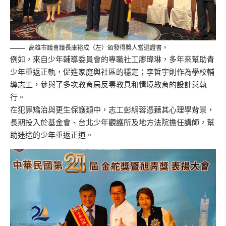
高雄市議會議長康裕成（左）頒發得獎人當選證書。
例如，來自少年輔導委員會的專職社工廖瑋琳，多年來幫助青
少年重返正軌，促進家庭與社區的穩定；李哲宇則作為學校輔
導志工，參與了多次教育局反毒教具和情境教育的設計與執
行。
在犯罪矯治與更生保護類中，志工彭絹蓉憑藉其心理學背景，
長期投入於基金會、台北少年觀護所及地方法院擔任講師，幫
助迷途的少年重返正道。