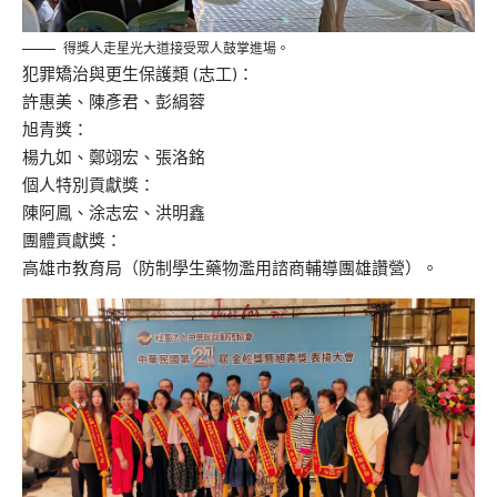
得獎人走星光大道接受眾人鼓掌進場。
犯罪矯治與更生保護類 (志工)：
許惠美、陳彥君、彭絹蓉
旭青獎：
楊九如、鄭翊宏、張洛銘
個人特別貢獻獎：
陳阿鳳、涂志宏、洪明鑫
團體貢獻獎：
高雄市教育局（防制學生藥物濫用諮商輔導團雄讚營）。