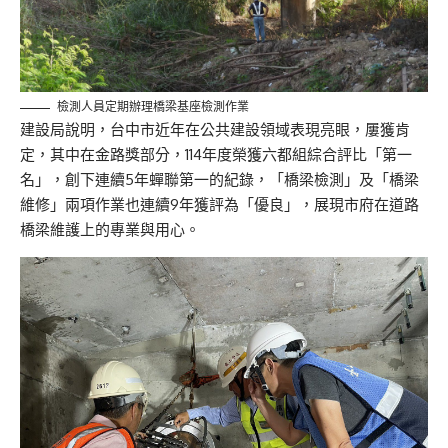
檢測人員定期辦理橋梁基座檢測作業
建設局說明，台中市近年在公共建設領域表現亮眼，屢獲肯
定，其中在金路獎部分，114年度榮獲六都組綜合評比「第一
名」，創下連續5年蟬聯第一的紀錄，「橋梁檢測」及「橋梁
維修」兩項作業也連續9年獲評為「優良」，展現市府在道路
橋梁維護上的專業與用心。