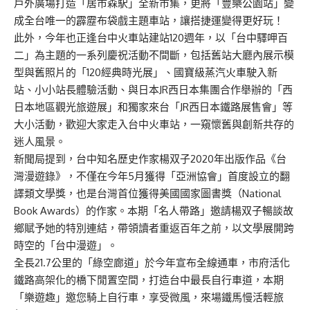
戶外廣場打造「居市森駅」全新市集，更將「豐樂公園站」變
成全台唯一的霹靂布袋戲主題車站，讓搭捷運變得更好玩！
此外，今年也正逢台中火車站建站120週年，以「台中驛呷百
二」為主題的一系列慶祝活動不間斷，包括舊站大廳內展示模
型與舊照片的「120經典時光展」、國寶級蒸汽火車駛入新
站、小小站長體驗活動、與日本JR西日本集團合作舉辦的「西
日本地區觀光旅遊展」和獨家來台「JR西日本鐵路展售會」等
大小活動，歡迎大家走入台中火車站，一窺懷舊與創新共存的
迷人風景。
新聞局提到，台中知名歷史作家楊双子2020年出版作品《台
灣漫遊錄》，不僅在今年5月獲得「亞洲協會」首度設立的翻
譯類文學獎，也是台灣首位獲得美國國家圖書獎（National
Book Awards）的作家。本期「名人帶路」邀請楊双子暢談故
鄉賦予她的特別連結，帶領讀者重返百年之前，以文學展開跨
時空的「台中漫遊」。
全長21.7公里的「綠空廊道」於今年宣布全線通車，市府活化
鐵路高架化的橋下閒置空間，打造台中最長自行車道，本期
「樂遊趣」邀您騎上自行車，享受微風，來場鐵馬慢活輕旅