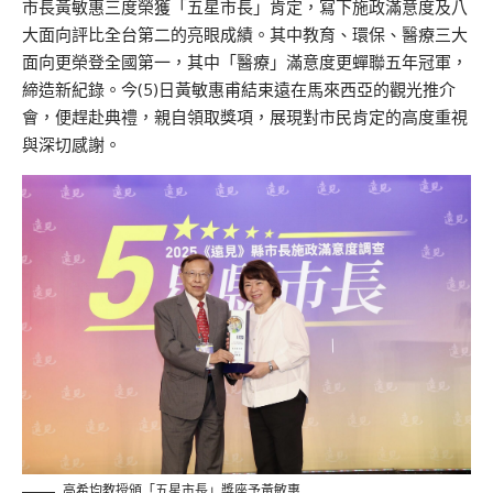
市長黃敏惠三度榮獲「五星市長」肯定，寫下施政滿意度及八
大面向評比全台第二的亮眼成績。其中教育、環保、醫療三大
面向更榮登全國第一，其中「醫療」滿意度更蟬聯五年冠軍，
締造新紀錄。今(5)日黃敏惠甫結束遠在馬來西亞的觀光推介
會，便趕赴典禮，親自領取獎項，展現對市民肯定的高度重視
與深切感謝。
高希均教授頒「五星市長」獎座予黃敏惠