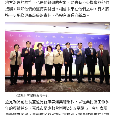
地方治理的標竿，也是他敬佩的對象，過去有不少機會與他們
接觸，深知他們的堅持與付出。相信未來在他們之中，有人將
進一步承擔更高層級的責任，帶領台灣邁向新局。
《遠見》五星縣市長合影
遠見雜誌副社長兼遠見智庫李建興總編輯，以從業民調工作多
年的經驗補充，嘉義市是少數曾榮獲2次五星縣市，今年表現
更是非常突出，嘉義市民有水準也高標準，讓黃敏惠市長又重