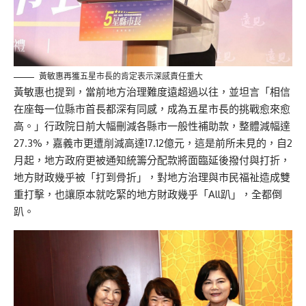
黃敏惠再獲五星市長的肯定表示深感責任重大
黃敏惠也提到，當前地方治理難度遠超過以往，並坦言「相信
在座每一位縣市首長都深有同感，成為五星市長的挑戰愈來愈
高。」行政院日前大幅刪減各縣市一般性補助款，整體減幅達
27.3%，嘉義市更遭削減高達17.12億元，這是前所未見的，自2
月起，地方政府更被通知統籌分配款將面臨延後撥付與打折，
地方財政幾乎被「打到骨折」，對地方治理與市民福祉造成雙
重打擊，也讓原本就吃緊的地方財政幾乎「All趴」，全都倒
趴。