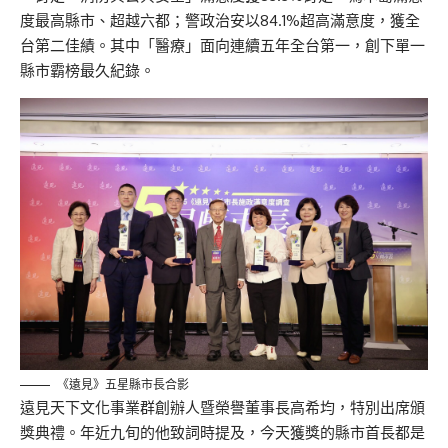
度最高縣市、超越六都；警政治安以84.1%超高滿意度，獲全
台第二佳績。其中「醫療」面向連續五年全台第一，創下單一
縣市霸榜最久紀錄。
《遠見》五星縣市長合影
遠見天下文化事業群創辦人暨榮譽董事長高希均，特別出席頒
獎典禮。年近九旬的他致詞時提及，今天獲獎的縣市首長都是