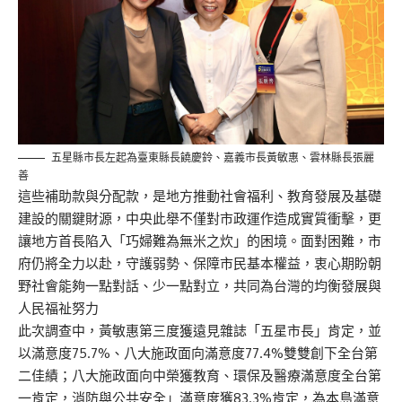
五星縣市長左起為臺東縣長饒慶鈴、嘉義市長黃敏惠、雲林縣長張麗
善
這些補助款與分配款，是地方推動社會福利、教育發展及基礎
建設的關鍵財源，中央此舉不僅對市政運作造成實質衝擊，更
讓地方首長陷入「巧婦難為無米之炊」的困境。面對困難，市
府仍將全力以赴，守護弱勢、保障市民基本權益，衷心期盼朝
野社會能夠一點對話、少一點對立，共同為台灣的均衡發展與
人民福祉努力
此次調查中，黃敏惠第三度獲遠見雜誌「五星市長」肯定，並
以滿意度75.7%、八大施政面向滿意度77.4%雙雙創下全台第
二佳績；八大施政面向中榮獲教育、環保及醫療滿意度全台第
一肯定，消防與公共安全」滿意度獲83.3%肯定，為本島滿意