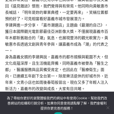
回《遠見雜誌》懷抱，我們覺得與有榮焉。他同時向黃敏惠市
長喊話，「明年是妳的畢業典禮，一定要再來」，笑稱位置都
預約好了，可見相當看好嘉義市城市發展潛力。
李建興進一步分享，「嘉市潮選店」主題曲《最潮的自己》，
獲日本國際觀光電影節最佳亞洲影像大獎，不僅展現嘉義市百
年木都新舊融合的「潮」氣息，也展現豐沛的觀光軟實力。黃
敏惠市長透過文創與青年參與，讓嘉義市成為「潮」的代表之
一。
身為嘉義女婿的李建興說，嘉義市的都市規模與範圍不大，但
文化底蘊深厚，且生活機能齊備，同時嘉義市被譽為「醫生之
都」，醫護服務與品質備受肯定，也因此在「醫療衛生」面
向，已連續五年創下全台第一，除是樂活退休的好城市外，近
年來，文青小店也如雨後春筍般冒出，現在又多了年輕人注入
新活力，嘉義市的改變與成長，大家有目共睹。
為了帶給你更好的瀏覽體驗我們的網站中有使用Cookie，幫助我們改
善網站的結構和行銷分析。如果你同意使用請點擊了解，我們會權利
提供你更完善的服務！
關於我們
隱私權政策
聯絡我們