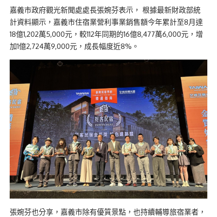
嘉義市政府觀光新聞處處長張婉芬表示， 根據最新財政部統
計資料顯示，嘉義市住宿業營利事業銷售額今年累計至8月達
18億1,202萬5,000元，較112年同期的16億8,477萬6,000元，增
加1億2,724萬9,000元，成長幅度近8%。
張婉芬也分享，嘉義市除有優質景點，也持續輔導旅宿業者，