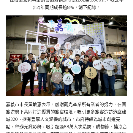
(112)年同期成長逾8%，創下紀錄。
嘉義市市長黃敏惠表示，感謝觀光產業所有業者的努力，在國
旅逆勢下共同打造優質的旅宿環境，吸引更多旅客造訪這座建
城320、擁有豐厚人文涵養的城市。市府持續為城市創造亮
點，舉辦光織影舞，吸引超過88萬人次造訪，購物節、搖滾音