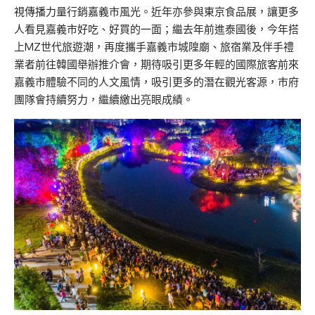
視傳播力量行銷嘉義市風光。近年亦參與東京食品展，讓更多
人看見嘉義市好吃、好買的一面；繼去年前進泰國後，今年搭
上MZ世代旅遊潮，再度攜手嘉義市城隍廟、旅宿業及伴手禮
業者前往韓國舉辦推介會，期待吸引更多年輕的國際旅客前來
嘉義市體驗不同的人文風情，吸引更多的潛在觀光客源，市府
團隊會持續努力，繼續繳出亮眼成績。