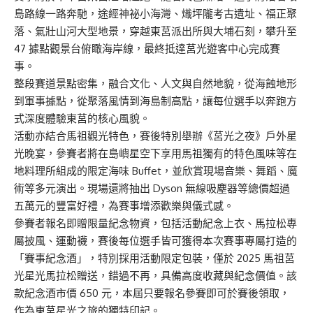
島路線一路奔馳，途經神祕小海灣、熾坪隴考古遺址、福正聚
落、氣壯山河大型地景，穿越東莒派出所與大埔石刻，攀升至
47 據點觀景台俯瞰海岸線，最終抵達莒光遊客中心完成賽
事。
整段賽道景點密集，融合文化、人文與自然地貌，從海蝕地形
到軍事據點，從聚落風情到海島制高點，讓每位選手以奔跑方
式深度體驗東莒的核心風貌。
活動亦結合馬祖觀光特色，賽後特別舉辦《莒光之夜》戶外星
光晚宴，參賽者將在島嶼星空下享用馬祖獨有的特色風味等在
地料理所組成的限定海味 Buffet，並欣賞現場音樂、舞蹈、魔
術等多元演出。現場還將抽出 Dyson 無線吸塵器等總價超過
五萬元的豐富好禮，為賽事增添歡樂與儀式感。
參賽者報名即贈限量紀念物資，包括活動紀念上衣、馬拉松專
屬披風、運動襪，賽後每位選手皆可獲得本次賽事專屬打造的
「賽事紀念酒」，特別採用活動限定包裝，僅於 2025 馬祖莒
光星光馬拉松贈送，錯過不再，具備高度收藏與紀念價值。該
款紀念酒市價 650 元，本屆只要報名參賽即可於賽後領取，
作為東莒星光之旅的獨特印記。