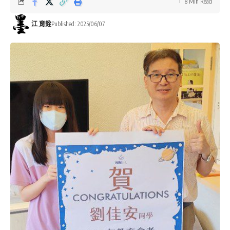
8 Min Read
江 育銓
Published: 2025/06/07