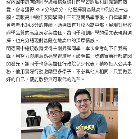
碇內國中蕭向鈞同學憑藉穩紮穩打的學習態度和對閱讀的熱
愛，會考獲得 35.6分的高分，他選擇將基隆高中列為唯一志
願。暖暖高中劉佳安同學國中三年期間品學兼優、自律學習，
會考考出34.6分的佳績，她選擇直升校內高中部，展現對母校
辦學品質的高度肯定與信任。蕭同學和劉同學的優異表現與選
擇，也充分體現對基隆在地高中的深厚情感。
明德國中總統教育獎得主謝昇舜同學，本次會考創下自我高
峰，用努力與創意點亮學習旅程，證明每一步踏實前行都能閃
閃發光，謝同學也參與擔任行政院兒少代表，積極投入公共事
務，他用實際行動激勵更多學子，不必與他人相同，只要做最
好的自己，便能散發無可取代的光芒。