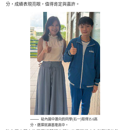
分，成績表現亮眼，值得肯定與嘉許。
碇內國中蕭向鈞同學(右一)取得35.6高
分，選擇就讀基隆高中。