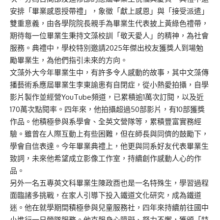
安排「畢業感恩授帶禮」，象徵「獻上感恩」與「接受派遣」
雙重意義，由各學院院長親手為畢業生代表披上黃綠色禮帶，
期待每一位畢業生秉持文藻校訓「敬天愛人」的精神，為社會
服務。典禮中，學校特別邀請2025年傑出校友獲獎人到場勉
勵畢業生，為他們指引未來的方向。
文藻外大今年畢業生中，有許多令人感動的故事，其中文藻傳
播藝術系應屆畢業生李東諭患有自閉症，從小熱愛拍攝，自學
影片製作並經營YouTube頻道，已累積逾1萬次訂閱，以及近
170萬次點閱率。四年來，他拍攝超過50部影片，有10部獲獎
作品。他積極參與系學會、全英文營隊等，累積豐富實務經
驗。雖曾在人際互動上有些困難，但在師長與同儕的鼓勵下，
學會自信表達。今年畢業典禮上，他更與同系好友代表畢業生
致詞，未來他希望成立影像工作室，持續創作感動人心的作
品。
另外一名五專英文科畢業生陳政酉也是一名特殊生，學習過程
面臨諸多挑戰，在家人引導下投入鐵道文化研究，成為鐵道
迷。他在就學期間積極參與兒童服務社，四年來持續前往國中
小進行一日營隊服務。他克服身心障礙、努力不懈，獲頒「特