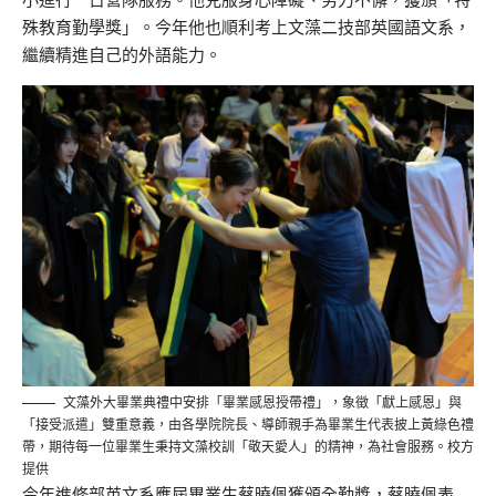
殊教育勤學獎」。今年他也順利考上文藻二技部英國語文系，
繼續精進自己的外語能力。
文藻外大畢業典禮中安排「畢業感恩授帶禮」，象徵「獻上感恩」與
「接受派遣」雙重意義，由各學院院長、導師親手為畢業生代表披上黃綠色禮
帶，期待每一位畢業生秉持文藻校訓「敬天愛人」的精神，為社會服務。校方
提供
今年進修部英文系應屆畢業生蔡曉佩獲頒全勤獎，蔡曉佩表