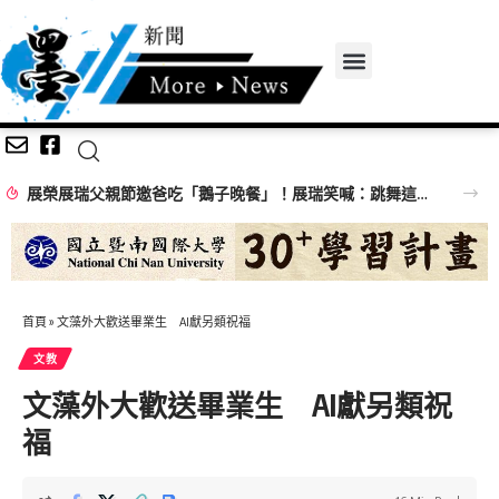
展榮展瑞父親節邀爸吃「鵝子晚餐」！展瑞笑喊：跳舞這下真成「兒子」了！
首頁
»
文藻外大歡送畢業生 AI獻另類祝福
文教
文藻外大歡送畢業生 AI獻另類祝
福