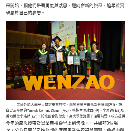
是開始，願他們帶著勇氣與感恩，迎向嶄新的旅程，追尋並實
現屬於自己的夢想。
文藻外語大學今日舉辦畢業典禮，應屆畢業生進修部蔡曉佩(左1)、來
自史瓦帝尼的Yamkela Dominic Dlamini(左2)、特殊生陳政酉(中)、李東諭(右2)及
香港僑生李浩然(右1)，於校園合影留念，為大學生涯畫下溫馨句點。校方提供
今年的感恩授帶暨畢業典禮從早上到傍晚，一共舉辦3個場
次，分為日間部及進修部的應屆畢業生祝福與慶賀。典禮中還