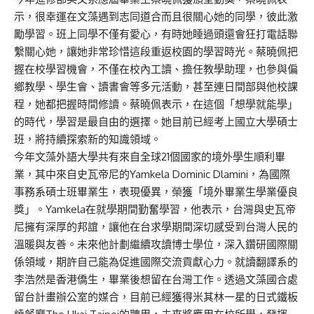
示，很幸運在文藻遇到志同道合而且很關心她的同學，彼此激
勵學習。班上同學不僅有愛心，有時她睡過頭還會狂打電話聯
繫關心她，讓她非常珍惜這段重返校園的學習時光。蔡曉佩把
握在校學習機會，不僅在校內工讀、擔任教學助理，也參與偏
鄉教學、學生會、讀書會等多元活動，甚至連日間部與他校課
程，她都把握時間修讀。蔡曉佩表示，在這個「想學就能學」
的時代，學習是最自由的選擇。她目前已經考上國立大學碩士
班，將持續探索新的知識領域。
今年文藻外語大學共有來自全球21個國家的境外學生順利畢
業，其中來自史瓦帝尼的Yamkela Dominic Dlamini，為國際
事務系碩士班畢業生，表現優異，榮獲「境外畢業生學業優良
獎」。Yamkela在就學期間勤奮學習，他表示，台灣與史瓦帝
尼擁有深厚的邦誼，讓他在台求學期間深切感受到台灣人民的
溫暖與友善。未來他計劃繼續攻讀博士學位，深入鑽研國際關
係領域，期許自己能為促進國際交流貢獻心力。就讀翻譯系的
李浩然是香港僑生，畢業後想留在台灣工作。透過文藻國合處
留台計畫辦公室的媒合，目前已經獲得米其林一星的日式鐵板