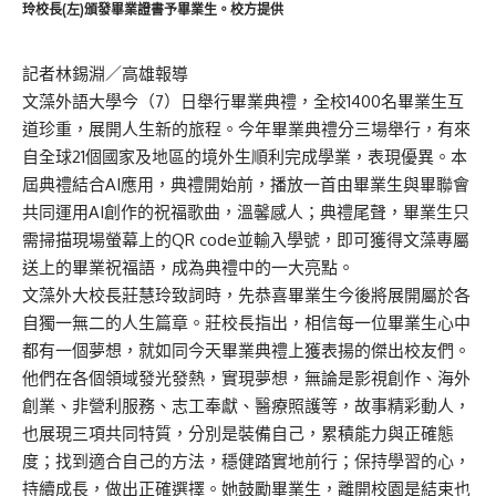
玲校長(左)頒發畢業證書予畢業生。校方提供
記者林錫淵／高雄報導
文藻外語大學今（7）日舉行畢業典禮，全校1400名畢業生互
道珍重，展開人生新的旅程。今年畢業典禮分三場舉行，有來
自全球21個國家及地區的境外生順利完成學業，表現優異。本
屆典禮結合AI應用，典禮開始前，播放一首由畢業生與畢聯會
共同運用AI創作的祝福歌曲，溫馨感人；典禮尾聲，畢業生只
需掃描現場螢幕上的QR code並輸入學號，即可獲得文藻專屬
送上的畢業祝福語，成為典禮中的一大亮點。
文藻外大校長莊慧玲致詞時，先恭喜畢業生今後將展開屬於各
自獨一無二的人生篇章。莊校長指出，相信每一位畢業生心中
都有一個夢想，就如同今天畢業典禮上獲表揚的傑出校友們。
他們在各個領域發光發熱，實現夢想，無論是影視創作、海外
創業、非營利服務、志工奉獻、醫療照護等，故事精彩動人，
也展現三項共同特質，分別是裝備自己，累積能力與正確態
度；找到適合自己的方法，穩健踏實地前行；保持學習的心，
持續成長，做出正確選擇。她鼓勵畢業生，離開校園是結束也