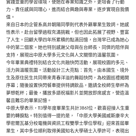
實踐並重的學習環境，使她在專業知識之外，更培養了行動
力、責任感與同理心，進而結合興趣與專業，逐步實現自我價
值。
來自日本的企管系高井朝陽同學則代表外籍畢業生致詞。她感
性表示，赴台留學過程充滿挑戰，但也因此拓展了視野、豐富
了人生。回顧大學四年所累積的點滴回憶，台灣早已成為她心
中的第二個家。她也特別感謝父母與在台師長、同儕的陪伴與
支持，展現出中原大學多元文化與人文關懷的溫馨氛圍。
今年畢業典禮特別結合文化共融快閃活動，展現校園的多元、
活力與溫暖氛圍。活動設計三大亮點：首先，由本國生、境外
生及原住民生共同帶來青春洋溢的舞蹈快閃，為校園巡禮揭開
序幕；隨後設置快閃餐車提供特調飲品，邀請全校師生舉杯為
夢想乾杯；最後，播放多語祝福影片並開放即席感言，營造溫
馨且難忘的畢業記憶。
中原大學表示，113學年度畢業生共計3861位，歡喜迎接人生重
要的轉捩點。特別值得一提的是，「中原大學美國威斯康辛大
學密爾瓦基分校電機與資訊工程雙學士學位學程」迎來首屆畢
業生，其中多位順利取得美國知名大學碩士入學許可，表現出