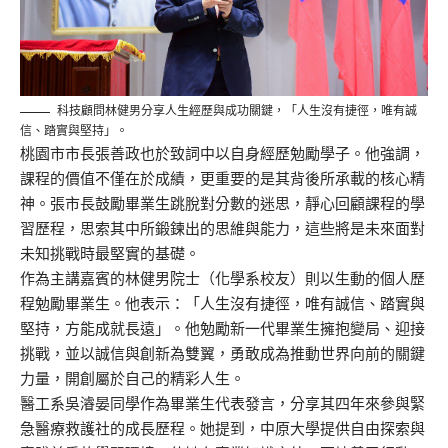
科技顧問林健男分享人生經歷與成功關鍵，「人生沒有捷徑，唯有誠
信、踏實與堅持」。
桃園市市長張善政也於致詞中以自身經歷勉勵學子。他強調，
課程的價值不僅在於成績，更重要的是其背後所承載的核心精
神。張市長鼓勵畢業生跳脫對分數的迷思，靜心回顧課程的學
習歷程，思索其中所鍛鍊出的思維與能力，這些將是未來面對
未知挑戰時最堅實的基礎。
作為主講嘉賓的林健男院士（化學系校友）則以生動的個人歷
程勉勵畢業生。他表示：「人生沒有捷徑，唯有誠信、踏實與
堅持，方能成就長遠」。他勉勵新一代畢業生擁抱變局、迎接
挑戰，並以誠信與創新為雙翼，勇敢成為推動世界向前的關鍵
力量，開創屬於自己的精彩人生。
醫工系吳濬晏同學作為畢業生代表發言，分享其四年來參與緊
急醫療救護社的成長歷程。她提到，中原大學提供自由探索與