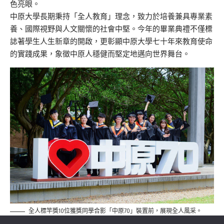
色亮眼。
中原大學長期秉持「全人教育」理念，致力於培養兼具專業素
養、國際視野與人文關懷的社會中堅。今年的畢業典禮不僅標
誌著學生人生新章的開啟，更彰顯中原大學七十年來教育使命
的實踐成果，象徵中原人穩健而堅定地邁向世界舞台。
全人標竿獎10位獲獎同學合影「中原70」裝置前，展現全人風采。