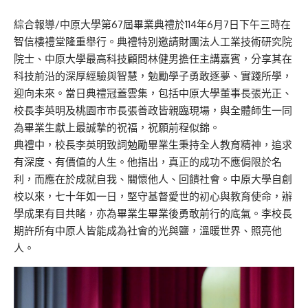
綜合報導/中原大學第67屆畢業典禮於114年6月7日下午三時在
智信樓禮堂隆重舉行。典禮特別邀請財團法人工業技術研究院
院士、中原大學最高科技顧問林健男擔任主講嘉賓，分享其在
科技前沿的深厚經驗與智慧，勉勵學子勇敢逐夢、實踐所學，
迎向未來。當日典禮冠蓋雲集，包括中原大學董事長張光正、
校長李英明及桃園市市長張善政皆親臨現場，與全體師生一同
為畢業生獻上最誠摯的祝福，祝願前程似錦。
典禮中，校長李英明致詞勉勵畢業生秉持全人教育精神，追求
有深度、有價值的人生。他指出，真正的成功不應侷限於名
利，而應在於成就自我、關懷他人、回饋社會。中原大學自創
校以來，七十年如一日，堅守基督愛世的初心與教育使命，辦
學成果有目共睹，亦為畢業生畢業後勇敢前行的底氣。李校長
期許所有中原人皆能成為社會的光與鹽，溫暖世界、照亮他
人。