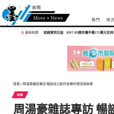
熱門
地
最新新聞
無感量測黑科技登場 岡山醫院「Face AI健
首頁
»
周湯豪雜誌專訪 暢談自己創作音樂的理念與故事
娛樂
周湯豪雜誌專訪 暢