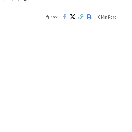
6 Min Read
Share