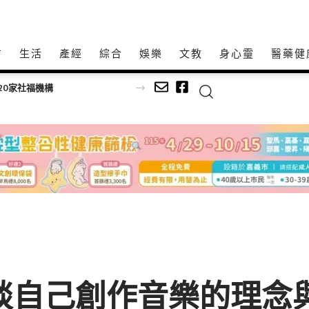
方
生活
產經
綜合
娛樂
文教
身心𩆜
醫藥健
康鏡」 驚豔高齡高齡健康展
談自己創作音樂的理念