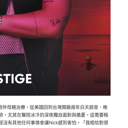
為了陪伴母親治療，從美國回到台灣開啟兩年白天錄音、晚
熬，尤其在醫院冰冷的深夜獨自面對與擔憂，這需要極
沒有其他任何事情會讓Nick感到害怕。「我相信對很