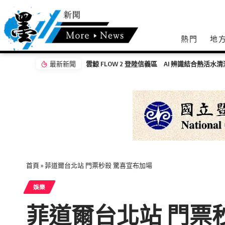
熱門
地
最新新聞
雲鯨 FLOW 2 登陸信義區 AI 辨識結合熱活水
首頁
»
菲道爾台北站 門票秒殺 驚喜宣布加場
娛樂
菲道爾台北站 門票