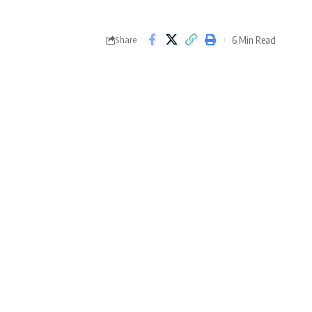
6 Min Read
Share