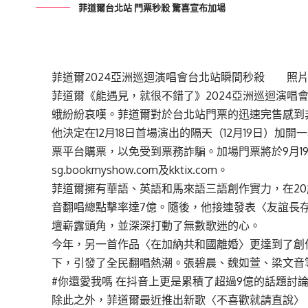
菲道爾台北站 門票秒殺 驚喜宣布加場
菲道爾2024亞洲巡迴演唱會台北站瞬間秒殺 照
菲道爾《能遇見，就很不錯了》2024亞洲巡迴演唱會
蛾紛紛哀嘆。菲道爾對於台北站門票的迅速完售感到
他決定在12月18日首場演出的隔天（12月19日）
票平台購票，以免受到票務詐騙。加場門票將於9月19
sg.bookmyshow.com
及
kktix.com
。
菲道爾擁有華語、英語和馬來語三語創作實力，在2
音翻唱總點擊率達7億。隨後，他接連發表〈友誼長
壇嶄露頭角，並深深打動了無數歌迷的心。
今年，另一首作品〈在加納共和國離婚〉更達到了創
下，引發了全民翻唱熱潮。張碧晨、魏如萱、梁文音
#你還愛我嗎 在抖音上更是累積了超過9億的話題討
除此之外，菲道爾最近推出新歌〈不喜歡就請直說〉