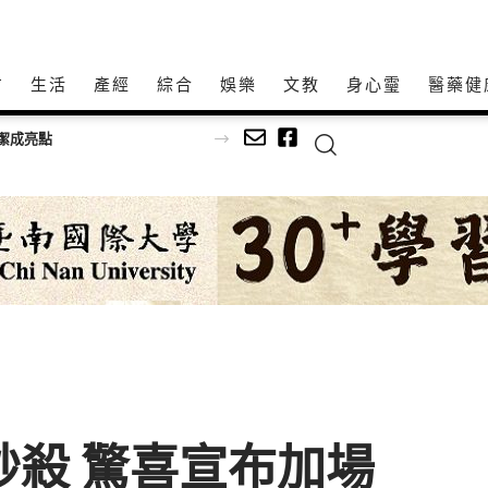
方
生活
產經
綜合
娛樂
文教
身心𩆜
醫藥健
清潔成亮點
秒殺 驚喜宣布加場