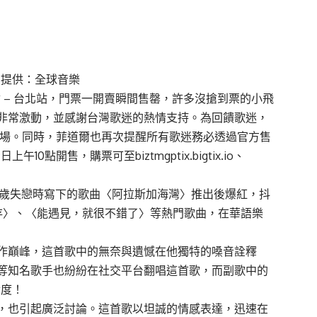
片提供：全球音樂
 – 台北站，門票一開賣瞬間售罄，許多沒搶到票的小飛
非常激動，並感謝台灣歌迷的熱情支持。為回饋歌迷，
加開一場。同時，菲道爾也再次提醒所有歌迷務必透過官方售
日上午10點開售，購票可至
biztmgptix.bigtix.io
、
0歲失戀時寫下的歌曲〈阿拉斯加海灣〉推出後爆紅，抖
存〉、〈能遇見，就很不錯了〉等熱門歌曲，在華語樂
作巔峰，這首歌中的無奈與遺憾在他獨特的嗓音詮釋
等知名歌手也紛紛在社交平台翻唱這首歌，而副歌中的
論度！
，也引起廣泛討論。這首歌以坦誠的情感表達，迅速在