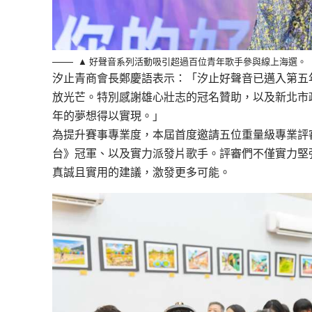
▲ 好聲音系列活動吸引超過百位青年歌手參與線上海選。（
汐止青商會長鄭慶語表示：「汐止好聲音已邁入第五
放光芒。特別感謝雄心壯志的冠名贊助，以及新北市
年的夢想得以實現。」
為提升賽事專業度，本屆首度邀請五位重量級專業評
台》冠軍、以及實力派發片歌手。評審們不僅實力堅
真誠且實用的建議，激發更多可能。