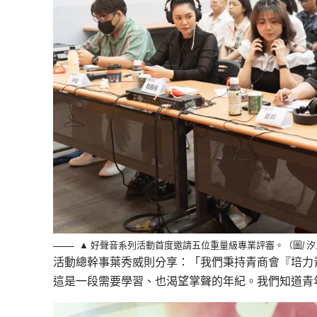
▲ 好聲音系列活動首度邀請五位重量級專業評審。（圖/ 
活動總幹事葉秀威則分享：「我們秉持青商會『培力青
這是一段需要學習、也渴望掌聲的年紀。我們知道青