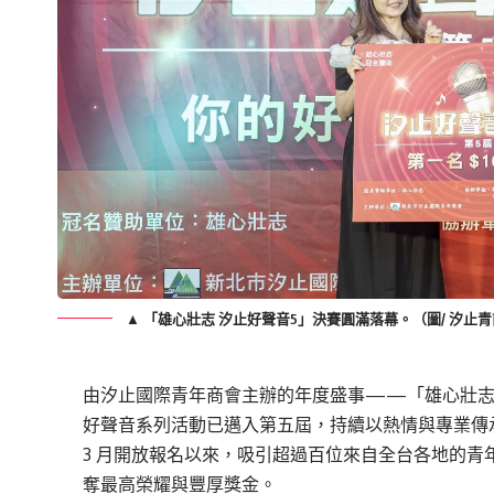
▲ 「雄心壯志 汐止好聲音5」決賽圓滿落幕。（圖/ 汐止
由汐止國際青年商會主辦的年度盛事——「雄心壯志
好聲音系列活動已邁入第五屆，持續以熱情與專業傳
3 月開放報名以來，吸引超過百位來自全台各地的青
奪最高榮耀與豐厚獎金。