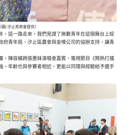
圖/ 汐止青商會提供）
年，這一路走來，我們見證了無數青年在這個舞台上綻
政府青年局、汐止區農會與金嗓公司的協辦支持，讓青
審，陣容橫跨張惠妹演唱會嘉賓、電視節目《鬧熱打擂
強，年齡也與參賽者相近，更能以同理與經驗給予選手