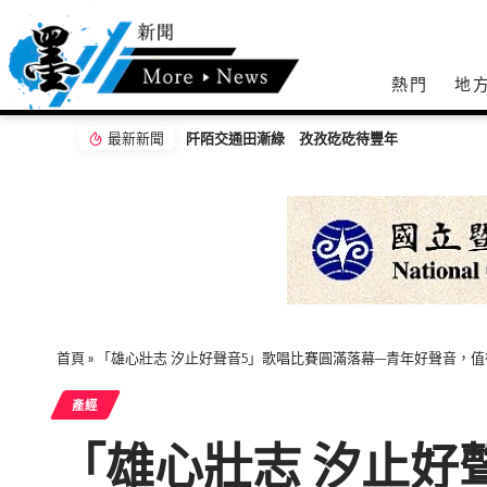
熱門
地
最新新聞
將大麻用在醫療用途、化妝產品，是合法的嗎？
首頁
»
「雄心壯志 汐止好聲音5」歌唱比賽圓滿落幕—青年好聲音，
產經
「雄心壯志 汐止好