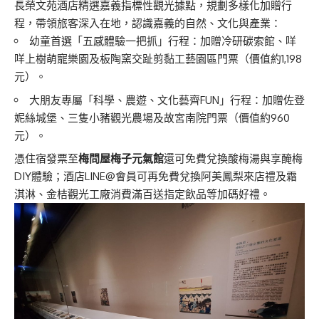
長榮文苑酒店精選嘉義指標性觀光據點，規劃多樣化加贈行
程，帶領旅客深入在地，認識嘉義的自然、文化與產業：
幼童首選「五感體驗一把抓」行程：加贈冷研碳索館、咩
咩上樹萌寵樂園及板陶窯交趾剪黏工藝園區門票（價值約1,198
元）。
大朋友專屬「科學、農遊、文化藝齊FUN」行程：加贈佐登
妮絲城堡、三隻小豬觀光農場及故宮南院門票（價值約960
元）。
憑住宿發票至
梅問屋梅子元氣館
還可免費兌換酸梅湯與享醃梅
DIY體驗；酒店LINE@會員可再免費兌換阿美鳳梨來店禮及霜
淇淋、金桔觀光工廠消費滿百送指定飲品等加碼好禮。