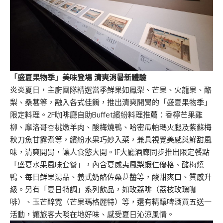
「盛夏果物季」美味登場
清爽消暑新體驗
炎炎夏日，主廚團隊精選當季鮮果如鳳梨、芒果、火龍果、酪
梨、桑葚等，融入各式佳餚，推出清爽開胃的「盛夏果物季」
限定料理。2F咖啡廳自助Buffet繽紛料理推薦：香檸芒果雞
柳、摩洛哥杏桃燉羊肉、酸梅燒鴨、哈密瓜帕瑪火腿及紫蘇梅
秋刀魚甘露煮等，繽紛水果巧妙入菜，兼具視覺美感與鮮甜風
味，清爽開胃，讓人食慾大開。1F大廳酒廊同步推出限定餐點
「盛夏水果風味套餐」，內含夏威夷鳳梨蝦仁優格、酸梅燒
鴨、每日鮮果湯品、義式奶酪佐桑葚醬等，酸甜爽口、質感升
級。另有「夏日特調」系列飲品，如玫荔啡（荔枝玫瑰咖
啡）、玉芒醉霓（芒果瑪格麗特）等，還有精釀啤酒買五送一
活動，讓旅客大啖在地好味、感受夏日沁涼風情。