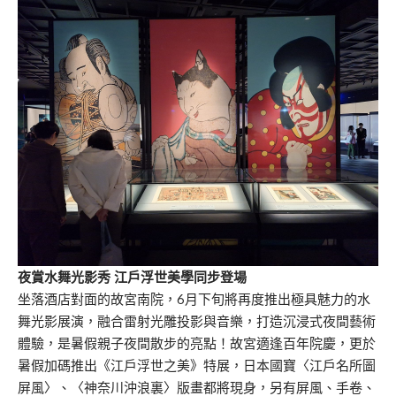
夜賞水舞光影秀
江戶浮世美學同步登場
坐落酒店對面的故宮南院，6月下旬將再度推出極具魅力的水
舞光影展演，融合雷射光雕投影與音樂，打造沉浸式夜間藝術
體驗，是暑假親子夜間散步的亮點！故宮適逢百年院慶，更於
暑假加碼推出《江戶浮世之美》特展，日本國寶〈江戶名所圖
屏風〉、〈神奈川沖浪裏〉版畫都將現身，另有屏風、手卷、