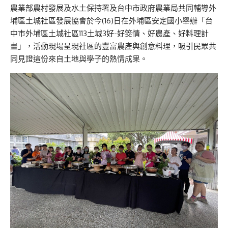
農業部農村發展及水土保持署及台中市政府農業局共同輔導外
埔區土城社區發展協會於今(16)日在外埔區安定國小舉辦「台
中市外埔區土城社區113土城3好-好筊情、好農產、好料理計
畫」，活動現場呈現社區的豐富農產與創意料理，吸引民眾共
同見證這份來自土地與學子的熱情成果。