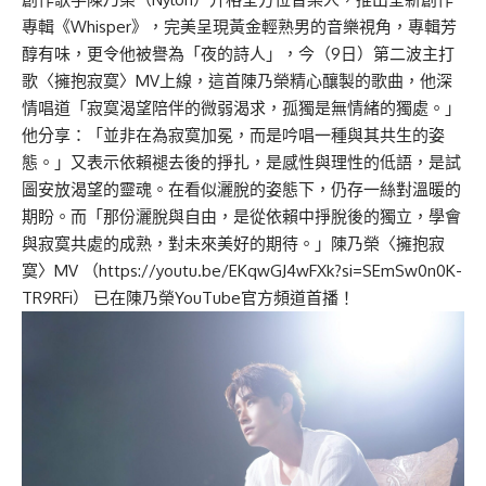
專輯《Whisper》，完美呈現黃金輕熟男的音樂視角，專輯芳
醇有味，更令他被譽為「夜的詩人」，今（9日）第二波主打
歌〈擁抱寂寞〉MV上線，這首陳乃榮精心釀製的歌曲，他深
情唱道「寂寞渴望陪伴的微弱渴求，孤獨是無情緒的獨處。」
他分享：「並非在為寂寞加冕，而是吟唱一種與其共生的姿
態。」又表示依賴褪去後的掙扎，是感性與理性的低語，是試
圖安放渴望的靈魂。在看似灑脫的姿態下，仍存一絲對溫暖的
期盼。而「那份灑脫與自由，是從依賴中掙脫後的獨立，學會
與寂寞共處的成熟，對未來美好的期待。」陳乃榮〈擁抱寂
寞〉MV （
https://youtu.be/EKqwGJ4wFXk?si=SEmSw0n0K-
TR9RFi
） 已在陳乃榮YouTube官方頻道首播！