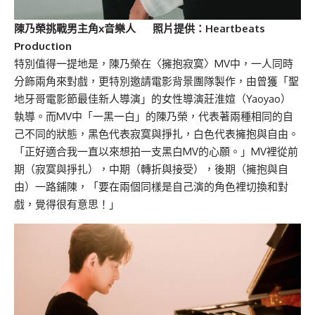
陳乃榮挑戰男主角x音樂人 照片提供：Heartbeats
Production
特別值得一提地是，陳乃榮在〈擁抱寂寞〉MV中，一人同時
分飾兩角來對戲，更特別邀請電影背景團隊製作，由曾獲「聖
地牙哥電影節最佳新人導演」的女性導演莊淮媗（Yaoyao）
執導。而MV中「一黑一白」的陳乃榮，代表著兩種相同的自
己不同的狀態，黑色代表寂寞與掙扎，白色代表擁抱與自由。
「正好適合我一直以來想拍一支黑白MV的心願。」MV裡從前
期（寂寞與掙扎），中期（轉折與接受），後期（擁抱與自
由）一路鋪陳，「要在兩個同樣是自己演的角色裡切換和對
戲，覺得很有意思！」