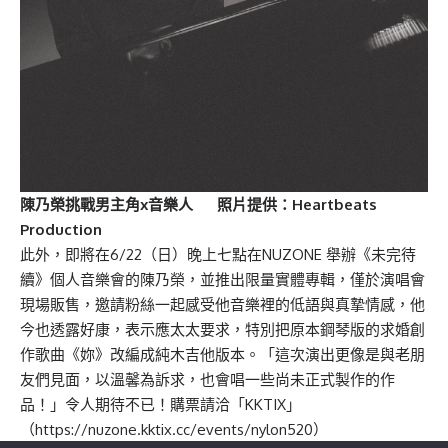
陳乃榮挑戰男主角x音樂人 照片提供：Heartbeats
Production
此外，即將在6/22（日）晚上七點在NUZONE 舉辦《未完待
續》個人音樂會的陳乃榮，並推出限量實體專輯，僅於演唱會
現場販售，邀請粉絲一起感受他音樂裡的低語與真摯情感，他
今也透露好康，表示應太太要求，特別把原本鋼琴版的求婚創
作歌曲《妳》改編成純木吉他版本。「這次演出更像是與老朋
友們見面，以溫馨為訴求，也會唱一些尚未正式製作的作
品！」令人期待不已！購票請洽「KKTIX」
（
https://nuzone.kktix.cc/events/nylon520
）