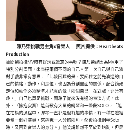
陳乃榮挑戰男主角x音樂人
照片提供：Heartbeats
Production
被問到拍攝MV時有好玩或難忘的事嗎？陳乃榮說因為MV用了
特別分割畫面，來表達兩個不同的自己。第一次自己與自己演
對手戲非常有意思，「比較困難的是，要記住之前先演過的自
己的情緒、動作，和走位，也因為分割畫面的關係，配合鏡頭
走位和動作必須精準才能真的像「兩個自己」在對戲，非常有
趣，」自己也算是挑戰、開箱了從來沒有過的表演方式。此
外，〈擁抱寂寞〉這首歌有大量的鋼琴和一整段SOLO，「能
在拍攝的過程中，彈琴一直都是很有趣的事情，有一種在戲裡
要當一個好演員，來挑戰一人分飾兩角，然後拍攝鋼琴Solo
時，又回到音樂人的身分。」他笑說雖然不至於到錯亂，但是