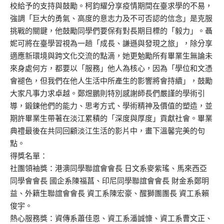
校給予的支持與鼓勵。柯鈞耀分享疫情期間在臺求學的不易，
強調「巨大的勇氣、高度的意志力及不可否認的信念」是克服
挑戰的關鍵，他鼓勵同學們要保有對長期目標的「毅力」。聶
妮可將在臺學習視為一趟「成長、謙遜與發現之旅」，除分享
適應新環境與跨文化交流的點滴，她更勉勵所有畢業生無論未
來身處何方，都要以「服務」他人為核心，因為「學位和文憑
會褪色，但我們在他人生活中所產生的影響將會持續」，鼓勵
大家凡事力求卓越。鄭煜鵬則特別感謝師長們嚴謹的學術引
導，鍛鍊他們的能力、思考方式、學術精神及價值的塑造，並
期許畢業生帶著在淡江累積的「深度與厚度」貢獻社會。畢業
典禮最後在共同回顧淡江生活的影片中，畫下溫馨完美的句
點。
得獎名單：
社團領袖獎：港澳同學聯誼會會長 日文系麥紫瑤、馬來西亞
同學會會長 國企系陳福菖、印尼同學聯誼會會長 財金系鄭明
益、外籍生聯誼會會長 資工系陳宏豪、醒獅團團長 資工系賴
俊宇。
熱心服務獎：資傳系蕭佳恩、資工系潘誠慷、資工系曹文正、