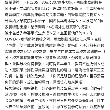
畢業典禮」，HC305、306及307同步視訊，國際事務副校長
陳小雀、文學院院長紀慧君、理學院院長施增廉、工學院兼AI
創智學院、精準健康學院院長李宗翰、商管學院院長楊立人、
外國語文學院院長林怡弟、國際長葉劍木等人，以及逾300位
家長特別出席，給予到場164名境外生最真摯的祝福。
陳小雀首先恭喜畢業生完成學業，並回顧他們於2021年
COVID-19疫情仍然嚴峻之際，勇敢選擇來到淡江求學，克服
了隔離、語言障礙與文化適應的挑戰。她指出，淡江擁有超過
32萬位校友及151個校友會，畢業生們也成為這校友網路的一部
分，校友會將提供支援、機會與歸屬感，她鼓勵大家踴躍參
與，並與母校保持聯繫。同時提醒畢業生，教育不僅為個人成
功，更賦予批判性思維與道德行動的能力，能為社會帶來正面
影響，最後，她勉勵大家：「你們是明日的建築師，世界需要
你們的熱情、想法和領導力，滿懷信心地前進吧！」
接著頒發社團領袖獎、熱心服務獎及畢業證書，由出席師長們
輪流進行頒獎、授證及撥穗。後續由僑生代表，來自印尼的財
金系柯鈞耀、外籍生代表，來自貝里斯的外交系聶妮可、陸生
代表企管碩鄭煜鵬上臺致詞，回顧在校就學時點滴，並感謝學