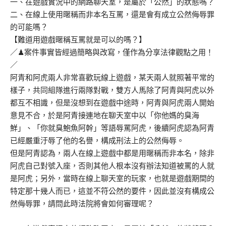
一、在遊戲實況中的網路聊天室，是屬於「公然」的狀態嗎？
二、在線上使用暱稱而非本名互罵，還是會有成立公然侮辱罪
的可能嗎？
【難道用遊戲暱稱互罵就是可以的嗎？】
／♟案件事實皆經過簡略與改寫，僅作為分享法律觀點之用！
／
阿青和阿虎兩人非常喜歡玩線上遊戲，某天兩人就照著平常的
樣子，共同組隊進行兩隊對戰，雙方人馬除了阿青與阿虎以外
都互不相識，但是沒想到在遊戲中途時，阿青與阿虎兩人開始
意見不合，於是阿青接連地在聊天室中以「你他媽的臭海
鮮」、「你就臭鮑魚阿幹」等語辱罵阿虎，後續阿虎認為阿青
已經嚴重汙辱了他的名譽，構成刑法上的公然侮辱。
但是阿青認為，兩人在線上遊戲中都是用暱稱而非本名，除非
阿虎自己對號入座，否則其他人根本沒有辦法知道被罵的人就
是阿虎；另外，當時在線上聊天室的玩家，也就是遊戲期間的
特定那十幾人而已，這並不符公然的要件，因此並沒有構成公
然侮辱罪，請問此時法院將會如何審理呢？