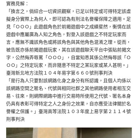
實務見解：
「換言之，倘綜合一切資訊觀察，已足以特定或可得特定該虛
擬身分實際上為何人，即可認為有刑法名譽權保障之適用。足
見「ＯＯＯ」此遊戲角色於前揭遊戲中之成績斐然，衡情在該
遊戲中應屬廣為人知之角色，對登入該遊戲之不特定玩家而
言，應無不識該角色或將該角色與其他角色混淆之理。從而，
被告既亦係前揭遊戲玩家，其在該遊戲聊天平台中張貼前揭文
字，公然侮弄辱罵「ＯＯＯ」，自當知悉其係公然侮辱該「Ｏ
ＯＯ」之特定玩家，而非隨意不特定之某玩家或某人甚明。」
臺灣新北地方法院１０４年易字第６６０號刑事判決
「是行為人只要對該網路化身之身分有所認識，且個人均係以
該網路空間之匿名、代號與相同社群之其他網路使用者相互交
易、往來，則網際網路中進行交易時所使用之代號、匿名本身
仍具有表彰可得特定之人之身份之效果，自亦應受法律關於名
譽權之保護。」臺灣高等法院１０３年度上易字第２１１４號
刑事判決