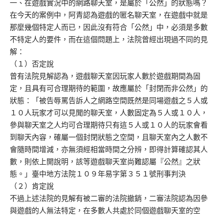
一、在遊戲實況中的網路聊天室，是屬於「公然」的狀態嗎？
在今天的案例中，阿青認為遊戲的匿名聊天室，在遊戲中就是
那麼幾個特定人而已，因此沒有符合「公然」中，必須是多數
不特定人的要件，而在這個問題上，法院曾經出現過不同的見
解：
（１）否定說
曾有法院見解認為，遊戲聊天室因玩家人數於遊戲期間為固
定，且具有可合理期待的範圍，故應屬於「封閉而非公然」的
狀態：「被告辱罵告訴人之網路空間既然是同場遊戲之５人或
１０人玩家才可以見聞的聊天室，人數固定為５人或１０人，
參與聊天室之人均可合理期待只有這５人或１０人的玩家會看
到聊天內容，確屬一個封閉狀態之空間，且聊天室內之人數不
會隨時間增減，亦無須經相當時間之分辨，即得計算確認其人
數，則依上開說明，該等遊戲聊天室尚難認屬『公然』之狀
態。」臺中地方法院１０９年易字第３５１號刑事判決
（２）肯定說
不過上述法院的見解有被二審的法院撤銷，二審法院認為因參
與遊戲的人無法特定，在多數人共處於同個遊戲聊天室的空