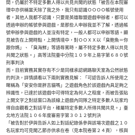
間，仍屬於不特定多數人得以共見共聞的狀態「被告在本院審
理中亦供稱當天除了我之外，我只有認識ＯＯＯＯ帳號使用
者，其他人我都不認識，只要是英雄聯盟遊戲申辦者，都可以
透過申辦的帳號參與遊戲，是那些人申辦我並不了解，透過帳
號申辦參與遊戲的人並沒有特定，一般人都可以申辦等語。顯
見被告在上開時點，上開情境中，對ＯＯＸＸ以「臭鲍魚＝你
跟你媽」、「臭海鮮」等語辱罵時，屬不特定多數人得以共見
共聞之狀態。」高等法院臺中分院１０９年上易字第６８０號
刑事判決
而，目前實務其實存有不少是同樣承認網路聊天室為公然狀態
的判決，詳情請看以下兩則實務見解：「可認告訴人所使用之
暱稱為「安安你是胖吉貓嗎」之遊戲角色於該遊戲內具足夠之
辨識性，已達於該遊戲中可得特定為何人之程度，而被告張貼
上開文字之對話窗口為該線上遊戲內同隊之特定多數人玩家均
得自由觀看之對話平台，確屬特定多數人所得共聞共見。」臺
北地方法院１０６年度審易字第３０１２號判決
「被告對於伊與告訴人如上對話紀錄係參與該場次遊戲之１０
名玩家均可見聞乙節亦供承在卷（見本院卷第２４頁），核與