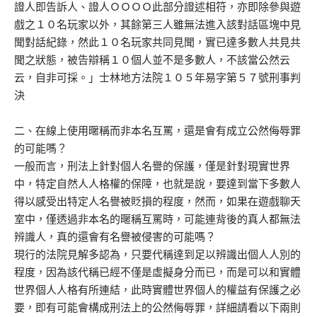
證人即告訴人、證人ＯＯＯＯ此部分證述相符，亦即除參與遊
戲之１０名玩家以外，其餘第三人雖無法進入該對話區塊中見
聞對話紀錄，然此１０名玩家共同見聞，實已達多數人共見共
聞之狀態，被告辯稱１０個人並不是多數人，不該當公然云
云，自非可採。」士林地方法院１０５年易字第５７號刑事判
決
二、在線上使用暱稱而非本名互罵，還是會有成立公然侮辱罪
的可能嗎？
一般而言，刑法上針對個人名譽的保護，僅是針對現實世界
中，特定自然人人格權的保障，也就是說，要達到當下多數人
得以感受出特定人名譽被貶損的程度，然而，如果在遊戲聊天
室中，僅透過非本名的暱稱互罵時，可能連背後的真人都無法
辨識人，真的還會有名譽被侵害的可能嗎？
現行的法院見解多認為，只要代稱達到足以辨識出個人人別的
程度，因為該代稱已經不僅是虛擬身分而已，而是可以和實體
世界個人人格有所連結，此時實體世界個人的權益有保護之必
要，即有可能會構成刑法上的公然侮辱罪，詳細請看以下兩則