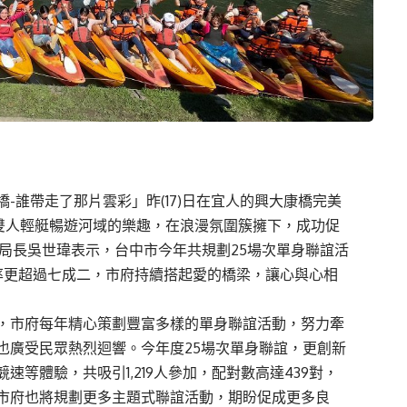
-誰帶走了那片雲彩」昨(17)日在宜人的興大康橋完美
驗雙人輕艇暢遊河域的樂趣，在浪漫氛圍簇擁下，成功促
局長吳世瑋表示，台中市今年共規劃25場次單身聯誼活
配對率更超過七成二，市府持續搭起愛的橋梁，讓心與心相
，市府每年精心策劃豐富多樣的單身聯誼活動，努力牽
也廣受民眾熱烈迴響。今年度25場次單身聯誼，更創新
等體驗，共吸引1,219人參加，配對數高達439對，
市府也將規劃更多主題式聯誼活動，期盼促成更多良