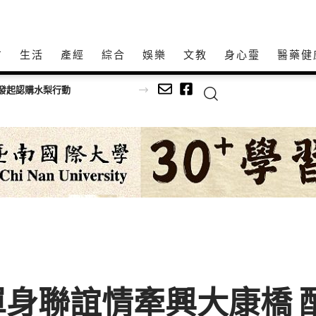
方
生活
產經
綜合
娛樂
文教
身心𩆜
醫藥健
中國人體工程學研究院發布全球健康倡議 推動「大健康、大養生、大防疫」新生活系統
身聯誼情牽興大康橋 