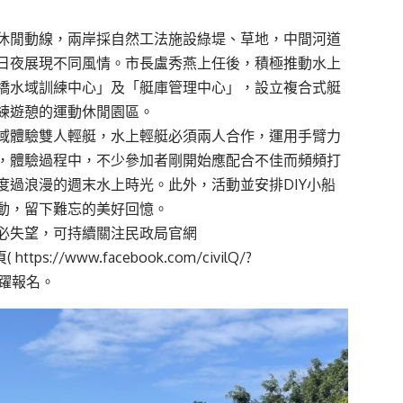
休閒動線，兩岸採自然工法施設綠堤、草地，中間河道
日夜展現不同風情。市長盧秀燕上任後，積極推動水上
橋水域訓練中心」及「艇庫管理中心」，設立複合式艇
練遊憩的運動休閒園區。
域體驗雙人輕艇，水上輕艇必須兩人合作，運用手臂力
，體驗過程中，不少參加者剛開始應配合不佳而頻頻打
度過浪漫的週末水上時光。此外，活動並安排DIY小船
動，留下難忘的美好回憶。
必失望，可持續關注民政局官網
頁(
https://www.facebook.com/civilQ/?
躍報名。