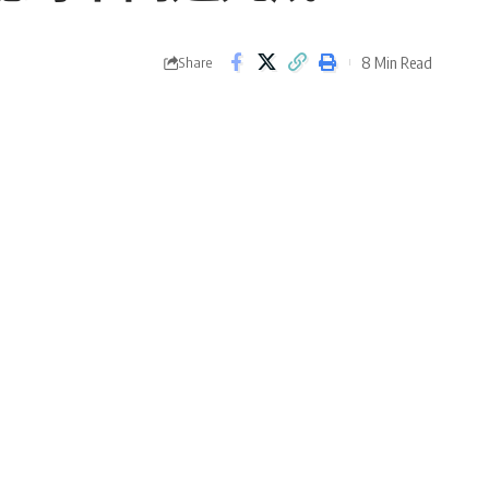
8 Min Read
Share