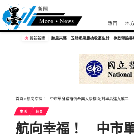
熱門
地
最新新聞
認購水梨行動
首頁
»
航向幸福！ 中市單身聯誼情牽興大康橋 配對率高達九成二
生活
綜合
航向幸福！ 中市單