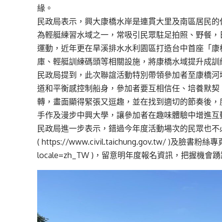
緣。
民政局表示，興大康橋水岸是連貫大里及南區居民的
為輕艇練習水域之一，常吸引民眾駐足拍照、野餐，
運動，近年更在旱溪排水水利園區打造台中首座「康
庫、輕艇訓練碼頭等相關設施，將康橋水域提升成訓
民政局提到，此次聯誼活動特別帶領參加者至康橋河
道和平衡感控制船身，參加者要互相信任、培養默契
轉，畫面顯得緊張又逗趣，並在找到適切的節奏後，
手作及漫步中興大學，讓參加者在趣味體驗中增進互
民政局進一步表示，錯過今年度活動場次的民眾也不
(
https://www.civil.taichung.gov.tw/
)及臉書粉絲專
locale=zh_TW
)，留意明年度報名資訊，把握機會踴