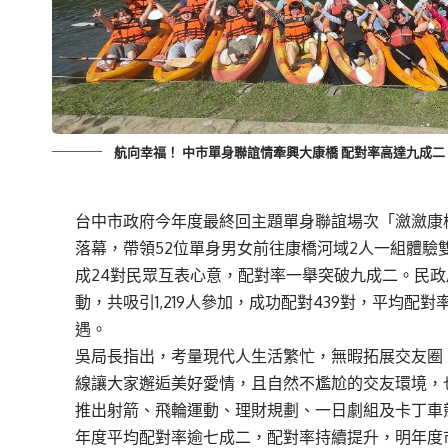
航向幸福！ 中市單身聯誼情牽興大康橋 配對率高達九成二
台中市政府今年度最終回主題單身聯誼場次「瀲瀲康橋
落幕，帶領52位單身男女前往康橋河域2人一組體
成24對民眾互表心意，配對率一舉突破九成二。民政
動，共吸引1,219人參加，成功配對439對，平均
遇。
吳局長指出，考量現代人生活繁忙，無暇拓展交友圈
線讓大家邂逅美好愛情，且自然不尷尬的交友環境，
推出射箭、飛輪運動、理財規劃、一日劇組及卡丁車競速
年度平均配對率逾七成二，配對率持續提升，明年度