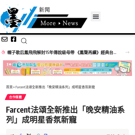
帽子歌后鳳飛飛解封15年傳說級母帶 《鳳聲再續》經典台語歌謠黑膠重現
首頁
»
Farcent法頌全新推出「晚安精油系列」成明星香氛新寵
合作媒體
Farcent法頌全新推出「晚安精油系
列」成明星香氛新寵