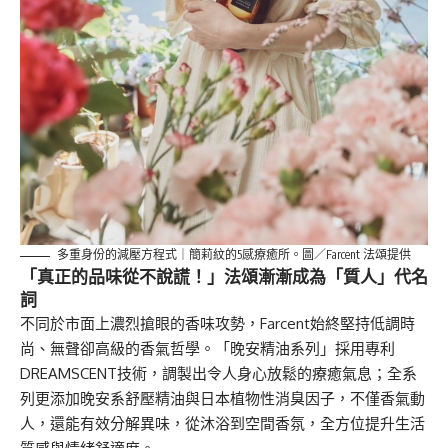
多重身份的減壓方程式｜簡莉紋的5感療癒所。圖／Farcent 法頌提供
「真正的品味從不說謊！」法頌漸漸成為「質人」代名
詞
不同於市面上濃烈搶眼的香味攻勢，Farcent始終堅持低調時
尚、無聲卻高級的香氣哲學。「晚安精油系列」採用專利
DREAMSCENT技術，調製出令人身心放鬆的療癒氣息；全系
列更添加晚安系舒壓精油與日本植物性消臭因子，不僅香氣動
人，還能有效分解異味，從沐浴到空間香氛，全方位提升生活