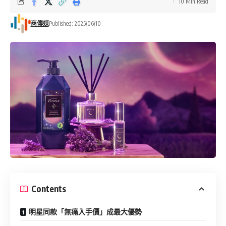
10 Min Read
商傳媒
Published: 2025/06/10
Contents
明星同款「無痛入手價」成最大優勢