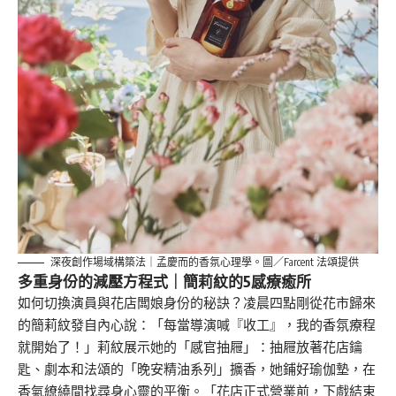
深夜創作場域構築法｜孟慶而的香氛心理學。圖／Farcent 法頌提供
多重身份的減壓方程式｜簡莉紋的5感療癒所
如何切換演員與花店闆娘身份的秘訣？凌晨四點剛從花市歸來
的簡莉紋發自內心說：「每當導演喊『收工』，我的香氛療程
就開始了！」莉紋展示她的「感官抽屜」：抽屜放著花店鑰
匙、劇本和法頌的「晚安精油系列」擴香，她鋪好瑜伽墊，在
香氣繚繞間找尋身心靈的平衡。「花店正式營業前，下戲結束