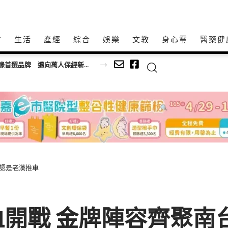
方
生活
產經
綜合
娛樂
文教
身心𩆜
醫藥健
持20家社福機構
自認是老漢推車
開戰 金牌陣容齊聚南