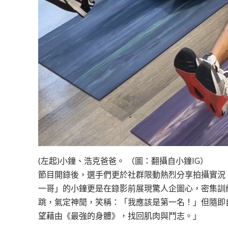
(左起)小鐘、浩克爸爸。 （圖：翻攝自小鐘IG）
節目開錄後，選手們更於社群限動熱烈分享拍攝實況
一哥」的小鐘更是在錄影前展現驚人企圖心，密集訓練
跳，氣定神閒，笑稱：「我應該是第一名！」但隨即
望藉由《最強的身體》，找回肌肉與鬥志。」