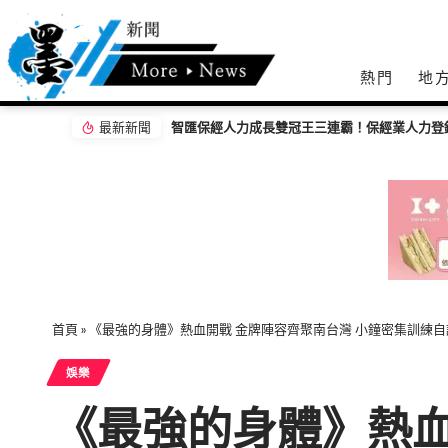
熱門
地
最新新聞
從經貿到公益 IEAT 80週年攜手募272萬元支
首頁
»
《最強的身體》熱血開戰 金牌陣容齊聚南台灣 小鐘密集訓練
娛樂
《最強的身體》熱血