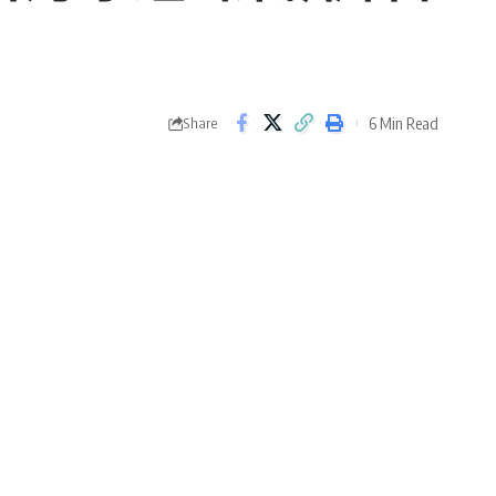
6 Min Read
Share