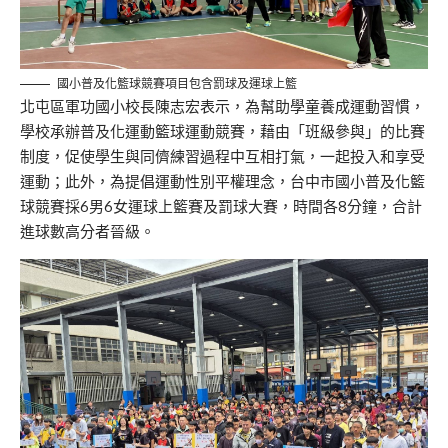
國小普及化籃球競賽項目包含罰球及運球上籃
北屯區軍功國小校長陳志宏表示，為幫助學童養成運動習慣，
學校承辦普及化運動籃球運動競賽，藉由「班級參與」的比賽
制度，促使學生與同儕練習過程中互相打氣，一起投入和享受
運動；此外，為提倡運動性別平權理念，台中市國小普及化籃
球競賽採6男6女運球上籃賽及罰球大賽，時間各8分鐘，合計
進球數高分者晉級。