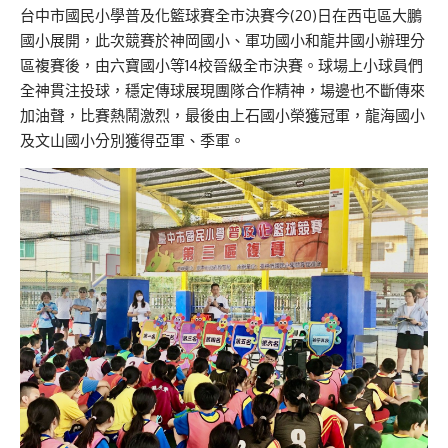
台中市國民小學普及化籃球賽全市決賽今(20)日在西屯區大鵬
國小展開，此次競賽於神岡國小、軍功國小和龍井國小辦理分
區複賽後，由六寶國小等14校晉級全市決賽。球場上小球員們
全神貫注投球，穩定傳球展現團隊合作精神，場邊也不斷傳來
加油聲，比賽熱鬧激烈，最後由上石國小榮獲冠軍，龍海國小
及文山國小分別獲得亞軍、季軍。