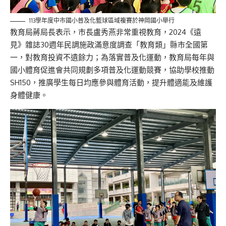
113學年度中市國小普及化籃球區域複賽於神岡國小舉行
教育局蔣局長表示，市長盧秀燕非常重視教育，2024《遠
見》雜誌30週年民調施政滿意度調查「教育類」縣市全國第
一，對教育投資不遺餘力；為落實普及化運動，教育局每年與
國小體育促進會共同規劃多項普及化運動競賽，協助學校推動
SH150，推廣學生每日均應參與體育活動，提升體適能及維護
身體健康。