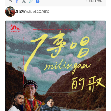
6 Min Read
游 宏琦
Published: 2024/11/20