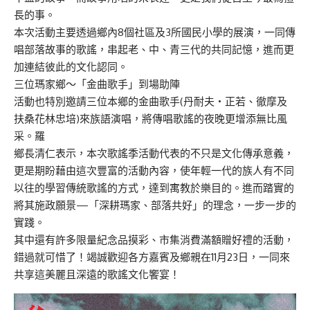
長的事。
本次活動主要透過鄉內8個社區及3所國民小學的展演，一同傳
唱部落故事的歌謠，串起老、中、青三代的共同記憶，進而更
加連結彼此的文化認同。
三位瑪家鄉～「金曲歌手」到場助陣
活動也特別邀請三位本鄉的金曲歌手(丹耐夫‧正若、徹摩及
扶桑花林忠培)來族語演唱，將傳唱歌謠的夜晚更增添無比風
采。羅
鄉長清仁表示，本次歌謠季活動代表的不只是文化傳承意義，
更是期盼藉由這次豐富的活動內容，使年輕一代的族人有不同
以往的學習傳統歌謠的方式，達到寓教於樂目的。進而踏實的
將其施政願景—「深耕瑪家、部落共好」的理念，一步一步的
實踐。
其中還有許多限量紀念品摸彩、市集消費滿額贈好禮的活動，
錯過就可惜了！竭誠歡迎各方嘉賓及鄉親在11月23日，一同來
共享這美麗且深遠的歌謠文化饗宴！