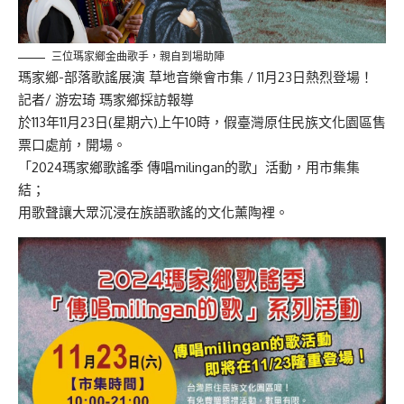
三位瑪家鄉金曲歌手，親自到場助陣
瑪家鄉-部落歌謠展演 草地音樂會市集 / 11月23日熱烈登場！
記者/ 游宏琦 瑪家鄉採訪報導
於113年11月23日(星期六)上午10時，假臺灣原住民族文化園區售
票口處前，開場。
「2024瑪家鄉歌謠季 傳唱milingan的歌」活動，用市集集
結；
用歌聲讓大眾沉浸在族語歌謠的文化薰陶裡。