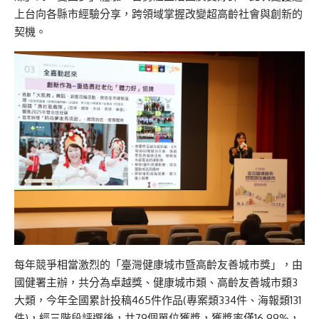
上台向各縣市經驗分享，跨領域掌握改變超高齡社會與創新的
契機。
每年競爭相當激烈的「臺灣健康城市暨高齡友善城市獎」，由
國健署主辦，共分為卓越獎、健康城市類、高齡友善城市類3
大類，今年全國累計投稿465件作品(專案類334件、海報類131
件)，經三階段評選後，共79個單位獲獎，獲獎率僅16.99%，