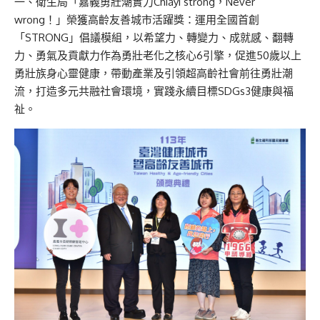
一、衛生局「嘉義勇壯潮實力Chiayi strong，Never
wrong！」榮獲高齡友善城市活躍獎：運用全國首創
「STRONG」倡議模組，以希望力、轉變力、成就感、翻轉
力、勇氣及貢獻力作為勇壯老化之核心6引擎，促進50歲以上
勇壯族身心靈健康，帶動產業及引領超高齡社會前往勇壯潮
流，打造多元共融社會環境，實踐永續目標SDGs3健康與福
祉。