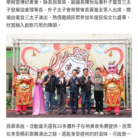
舉辦宣傳記者會，縣長翁章梁、副議長陳怡岳兼朴子電音三太
子發展協會理事長、朴子太子會榮譽會長黃基全等人出席，開
場由電音三太子演出，熱情邀請民眾參加年度民俗文化盛事，
欣賞融入創新巧思的陣頭。
翁章梁說，活動當天還有20多攤朴子在地美食免費提供，民眾
在享受精彩歌舞演出之餘，還能享受道地的好滋味，可說是一