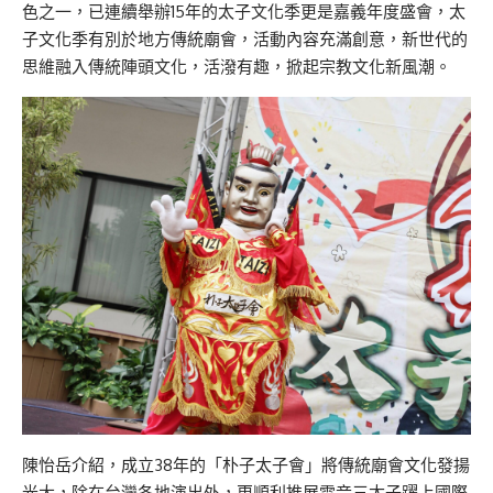
色之一，已連續舉辦15年的太子文化季更是嘉義年度盛會，太
子文化季有別於地方傳統廟會，活動內容充滿創意，新世代的
思維融入傳統陣頭文化，活潑有趣，掀起宗教文化新風潮。
陳怡岳介紹，成立38年的「朴子太子會」將傳統廟會文化發揚
光大，除在台灣各地演出外，更順利推展電音三太子躍上國際