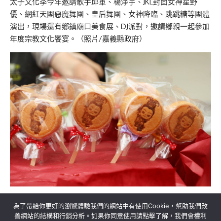
太子文化季今年邀請歌手邱軍、楊淨宇、JKL封面女神星野
優、網紅天團惡魔舞團、皇后舞團、女神降臨、跳跳糖等團體
演出，現場還有鄉鎮廟口美食展、DJ派對，邀請鄉親一起參加
年度宗教文化饗宴。（照片/嘉義縣政府）
為了帶給你更好的瀏覽體驗我們的網站中有使用Cookie，幫助我們改
善網站的結構和行銷分析。如果你同意使用請點擊了解，我們會權利