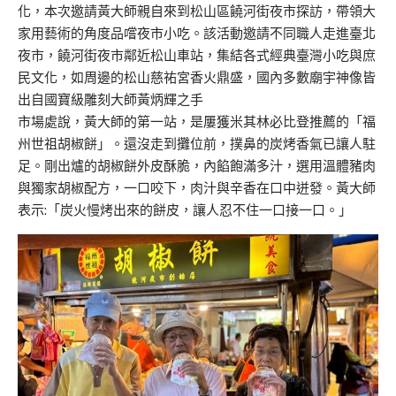
化，本次邀請黃大師親自來到松山區饒河街夜市探訪，帶領大
家用藝術的角度品嚐夜市小吃。該活動邀請不同職人走進臺北
夜市，饒河街夜市鄰近松山車站，集結各式經典臺灣小吃與庶
民文化，如周邊的松山慈祐宮香火鼎盛，國內多數廟宇神像皆
出自國寶級雕刻大師黃炳輝之手
市場處說，黃大師的第一站，是屢獲米其林必比登推薦的「福
州世祖胡椒餅」。還沒走到攤位前，撲鼻的炭烤香氣已讓人駐
足。剛出爐的胡椒餅外皮酥脆，內餡飽滿多汁，選用溫體豬肉
與獨家胡椒配方，一口咬下，肉汁與辛香在口中迸發。黃大師
表示:「炭火慢烤出來的餅皮，讓人忍不住一口接一口。」