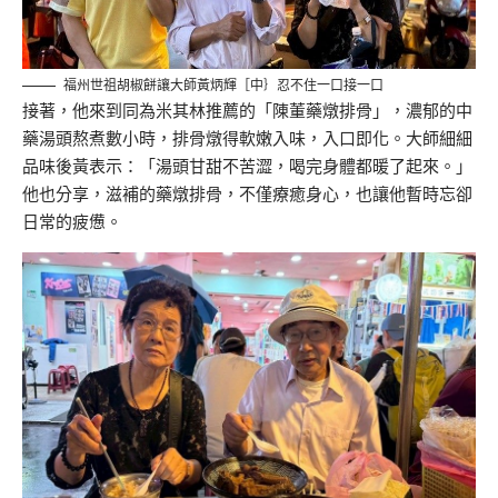
福州世祖胡椒餅讓大師黃炳輝［中｝忍不住一口接一口
接著，他來到同為米其林推薦的「陳董藥燉排骨」，濃郁的中
藥湯頭熬煮數小時，排骨燉得軟嫩入味，入口即化。大師細細
品味後黃表示：「湯頭甘甜不苦澀，喝完身體都暖了起來。」
他也分享，滋補的藥燉排骨，不僅療癒身心，也讓他暫時忘卻
日常的疲憊。