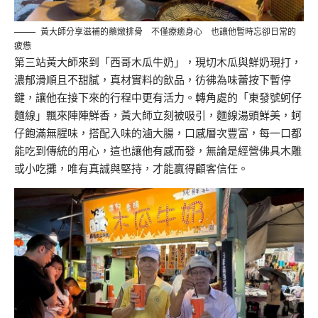
黃大師分享滋補的藥燉排骨 不僅療癒身心 也讓他暫時忘卻日常的
疲憊
第三站黃大師來到「西哥木瓜牛奶」，現切木瓜與鮮奶現打，
濃郁滑順且不甜膩，真材實料的飲品，彷彿為味蕾按下暫停
鍵，讓他在接下來的行程中更有活力。轉角處的「東發號蚵仔
麵線」飄來陣陣鮮香，黃大師立刻被吸引，麵線湯頭鮮美，蚵
仔飽滿無腥味，搭配入味的滷大腸，口感層次豐富，每一口都
能吃到傳統的用心，這也讓他有感而發，無論是經營佛具木雕
或小吃攤，唯有真誠與堅持，才能贏得顧客信任。