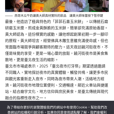
西哥木瓜牛奶讓黃大師真材實料的飲品 讓黃大師味蕾按下暫停鍵
最後，他造訪了極具特色的「菲菲石墨玉米餅」，以傳統石磨
研磨玉米漿，煎成金黃酥脆的玉米餅，簡單卻充滿原始香甜。
黃大師認為，這份樸實的感動，讓他想起創業初期一步一腳印
的歷程。黃大師坦言，經營佛具木雕生意雖充滿使命感，但也
常面臨市場競爭與顧客期待的壓力。這天夜訪饒河街夜市，不
僅是味覺的享受，更是一場心靈的放鬆，饒河街夜市是美食集
散地，更是臺北夜生活的縮影。
臺北市市場處表示，2025「臺北夜市打牙祭」期望透過邀請
不同職人，實地探訪夜市的真實體驗，觸發共鳴，讓更多市民
與觀光客重新走入夜市，同時為夜市帶來人潮，活絡地方經
濟。饒河街夜市地理位置便利、交通暢達，鄰近火車站與捷運
站，結合廟宇文化、地方信仰與庶民美食，是臺北傳統與現代
融合的指標性夜市之一。
為了帶給你更好的瀏覽體驗我們的網站中有使用Cookie，幫助我們改
善網站的結構和行銷分析。如果你同意使用請點擊了解，我們會權利