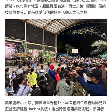
體驗、hufu尋奇地圖、原民舞團表演、勇士之路（闖關）傳統
技藝競賽等活動來感受部落的特色活動及文化之旅。
農業處表示，除了攤位限量好禮外，本次也結合嘉義縣陽光郊
遊社品牌建置Linebot系統，推出跨區燈箱集點挑戰，參與者