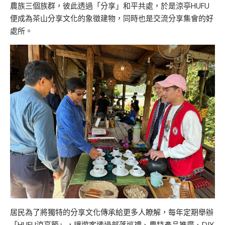
農族三個族群，彼此透過「分享」和平共處，於是涼亭HUFU
便成為茶山分享文化的象徵建物，同時也是交流分享集會的好
處所。
居民為了將獨特的分享文化傳承給更多人瞭解，每年定期舉辦
「HUFU涼亭節」，讓遊客透過部落巡禮、農特產品推廣、DIY