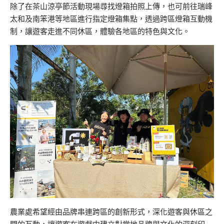
除了在茶山涼亭節活動現場尋找燈箱拍照上傳，也可前往瑞峰
太和及南笨港等地區進行指定燈箱集點，透過跨區燈箱互動機
制，讓遊客走進不同休區，體驗各地區的特色與文化。
農業處希望經由品牌串連跨區的創新形式，深化遊客與休區之