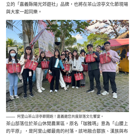
立的「嘉義縣陽光郊遊社」品牌，也將在茶山涼亭文化節現場
與大家一起同樂。
阿里山茶山涼亭節開跑！嘉義邀您共度部落文化饗宴。
茶山部落位於茶山休閒農業區，原名「珈雅瑪」意為「山腰上
的平原」，是阿里山鄉最南的村落，該地融合鄒族、漢族與布