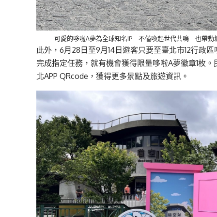
可愛的哆啦A夢為全球知名IP 不僅喚起世代共鳴 也帶動
此外，6月28日至9月14日遊客只要至臺北市12行
完成指定任務，就有機會獲得限量哆啦A夢徽章1枚
北APP QRcode，獲得更多景點及旅遊資訊。