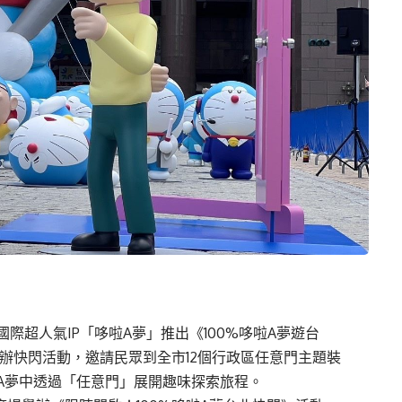
超人氣IP「哆啦A夢」推出《100%哆啦A夢遊台
舉辦快閃活動，邀請民眾到全市12個行政區任意門主題裝
A夢中透過「任意門」展開趣味探索旅程。