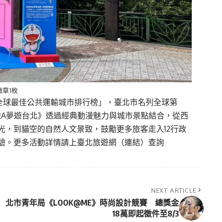
章1枚
4年「全球最佳公共運輸城市排行榜」，臺北市名列全球第
啦A夢遊台北》透過經典動漫魅力與城市景點結合，從西
光，到貓空的自然人文景致，鼓勵更多旅客走入12行政
驗。更多活動詳情請上臺北旅遊網（
連結
）查詢
NEXT ARTICLE
北市青年局《LOOK@ME》時尚設計競賽 總獎金
18萬即起徵件至8/3