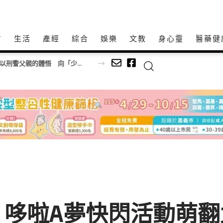
方
生活
產經
綜合
娛樂
文教
身心𩆜
醫藥健
【守護別人的孩子，也牽掛自己的孩子】 陳隊長以刑警父親的體悟 向「少年隊警察爸爸」致敬！
！哆啦A夢快閃活動萌翻