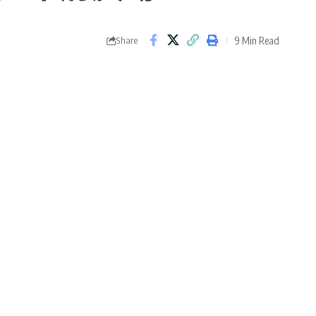
9 Min Read
Share