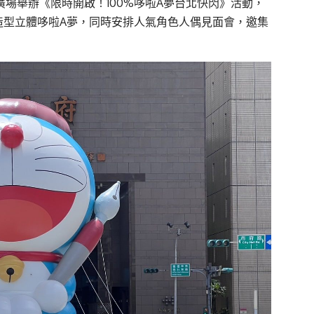
廣場舉辦《限時開啟！100%哆啦A夢台北快閃》活動，
同造型立體哆啦A夢，同時安排人氣角色人偶見面會，邀集