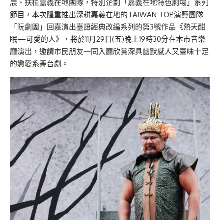
展、扶植嘉義在地團隊，特別企劃「嘉義在地特色劇場」系列
節目，本次隆重推出深耕嘉義在地的TAIWAN TOP演藝團隊
「阮劇團」回嘉演出臺語經典改編系列的第3號作品《熱天酣
眠—可愛的人》，將於11月29日(五)晚上19時30分在本市音樂
廳演出，邀請市民朋友一同入廳欣賞深具幽默感人又臺味十足
的戀愛系舞台劇。