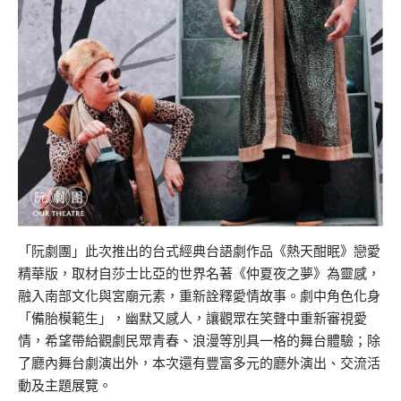
「阮劇團」此次推出的台式經典台語劇作品《熱天酣眠》戀愛
精華版，取材自莎士比亞的世界名著《仲夏夜之夢》為靈感，
融入南部文化與宮廟元素，重新詮釋愛情故事。劇中角色化身
「備胎模範生」，幽默又感人，讓觀眾在笑聲中重新審視愛
情，希望帶給觀劇民眾青春、浪漫等別具一格的舞台體驗；除
了廳內舞台劇演出外，本次還有豐富多元的廳外演出、交流活
動及主題展覽。