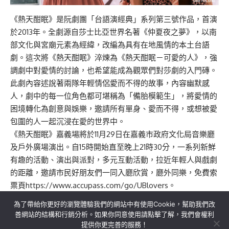
《熱天酣眠》是阮劇團「台語演經典」系列第三號作品，首演
於2013年。全劇源自莎士比亞世界名著《仲夏夜之夢》，以南
部文化與宮廟元素為經緯，改編為具有在地風情的本土台語
劇。這次將《熱天酣眠》淬煉為《熱天酣眠－可愛的人》，強
調劇中對愛情的討論，也希望能成為觀眾們對莎劇的入門磚。
此劇內容述說著兩隊年輕情侶愛而不得的故事，內容幽默感
人，劇中的每一位角色都可堪稱為「備胎模範生」，將愛情的
困境轉化為創意與娛樂，邀請所有單身、愛而不得，或想被愛
包圍的人一起沉浸在愛的世界中。
《熱天酣眠》嘉義場將於11月29日在嘉義市政府文化局音樂廳
及戶外廣場演出。自15時開始直至晚上21時30分，一系列新鮮
有趣的活動、演出與派對，多元互動活動，拉近年輕人與戲劇
的距離，邀請市民好朋友們一同入廳欣賞，廳外同樂，免費索
票頁
https://www.accupass.com/go/UBlovers
。
為了帶給你更好的瀏覽體驗我們的網站中有使用Cookie，幫助我們改
善網站的結構和行銷分析。如果你同意使用請點擊了解，我們會權利
提供你更完善的服務！
關於我們
隱私權政策
聯絡我們