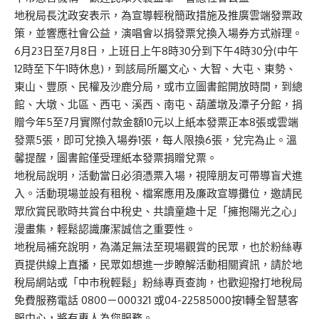
地稅局長沈政安表示，為宣導輕稅簡政措施及推廣雲端發票政
策，並響應社會公益，演唱會以捐發票兌換入場券方式辦理。
6月23日至7月8日，上班日上午8時30分到下午4時30分(中午
12時至下午1時休息)，到該局所屬文心、大智、大屯、東勢、
東山、豐原、民權及沙鹿分局，或市立圖書館開放時間，到總
館、大墩、北區、西屯、溪西、南屯、葫蘆墩及潭子分館，捐
贈今年5至7月實際付款金額10元以上紙本發票正本8張或雲端
發票5張，即可兌換入場券1張，每人限換6張，兌完為止。溫
馨提醒，圖書館僅受理紙本發票捐贈兌票。
地稅局說明，活動當日必須憑票入場，視障朋友可帶導盲犬進
入。活動現場並設有租稅、檔案應用及廉政宣導攤位，邀請民
眾欣賞民歌時共賞台中稅史、共讀童趣十足「擁抱陽光之心」
漫畫集，輕鬆認識廉潔誠信之重要性。
地稅局補充說明，為滿足無法至現場觀賞的民眾，也於粉絲專
頁提供線上直播，民眾如想進一步瞭解活動相關資訊，請於地
稅局網站或「中市稅輕鬆」粉絲專頁查詢，也歡迎撥打地稅局
免費服務電話 0800－000321 或04-22585000按1轉全智慧客
服中心，將有專人為您服務。