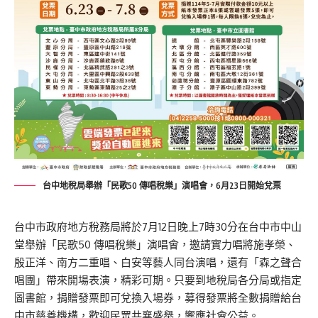
台中地稅局舉辦「民歌50 傳唱稅樂」演唱會，6月23日開始兌票
台中市政府地方稅務局將於7月12日晚上7時30分在台中市中山
堂舉辦「民歌50 傳唱稅樂」演唱會，邀請實力唱將施孝榮、
殷正洋、南方二重唱、白安等藝人同台演唱，還有「森之聲合
唱團」帶來開場表演，精彩可期。只要到地稅局各分局或指定
圖書館，捐贈發票即可兌換入場券，募得發票將全數捐贈給台
中市慈善機構，歡迎民眾共襄盛舉，響應社會公益。