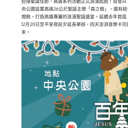
迎接聖誕佳節，高雄系列活動正式浪漫起跑！首發以
央公園設置高達26公尺聖誕主燈「森之樹」，還有
燈飾，打造高雄專屬的浪漫聖誕盛宴。延續去年首屆
12月20日至平安夜前夕延長舉辦，四天澎湃音樂卡
末。