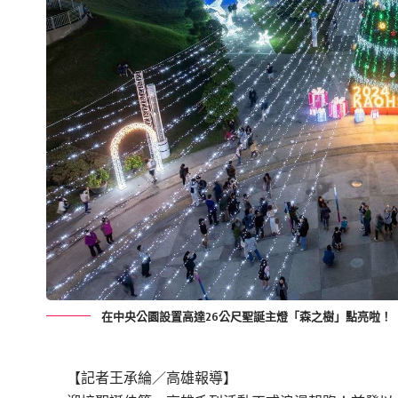
在中央公園設置高達26公尺聖誕主燈「森之樹」點亮啦！
【記者王承綸／高雄報導】