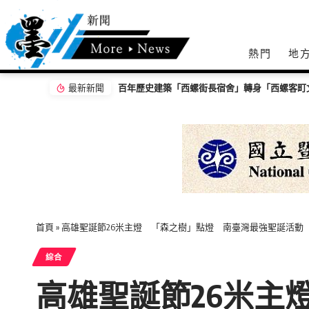
熱門
地
最新新聞
打造友善無障礙社區！集集田寮社區活動中心 
首頁
»
高雄聖誕節26米主燈 「森之樹」點燈 南臺灣最強聖誕活動
綜合
高雄聖誕節26米主