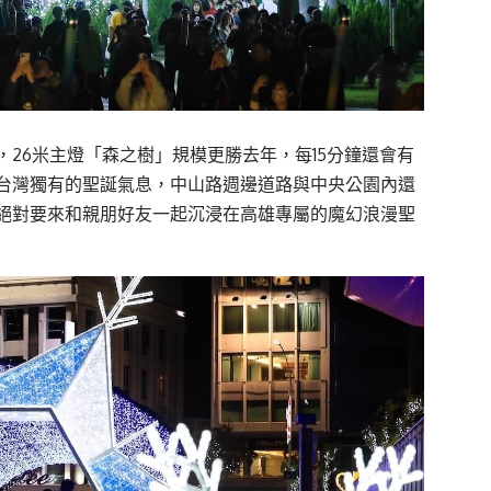
26米主燈「森之樹」規模更勝去年，每15分鐘還會有
台灣獨有的聖誕氣息，中山路週邊道路與中央公園內還
絕對要來和親朋好友一起沉浸在高雄專屬的魔幻浪漫聖