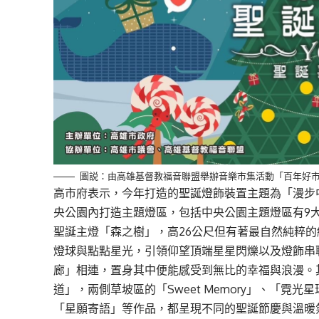
圖説：由高雄基督教福音聯盟舉辦音樂市集活動「百年好
高市府表示，今年打造的聖誕燈飾裝置主題為「漫步
央公園內打造主題燈區，包括中央公園主題燈區有9
聖誕主燈「森之樹」，高26公尺但有著最自然純粹
燈球與點點星光，引領仰望頂端星星閃爍以及燈飾串
廊」相連，置身其中便能感受到無比的幸福與浪漫。
道」，兩側草坡區的「Sweet Memory」、「
「星願寄語」等作品，都呈現不同的聖誕節慶與溫暖