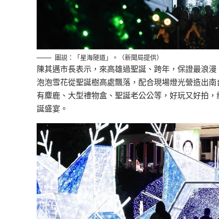
圖説：「星海隧道」。（新聞局提供）
陳其邁市長表示，來高雄過聖誕、跨年，保證最浪漫，
泡泡雪花從聖誕樹高處飄落，配合現場燈光營造出南
有麋鹿、大型禮物盒、聖誕老公公等，好玩又好拍，
誕盛宴。