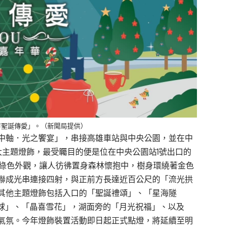
市聖誕傳愛」。（新聞局提供）
中軸．光之饗宴」，串接高雄車站與中央公園，並在中
大主題燈飾，最受矚目的便是位在中央公園站1號出口的
的綠色外觀，讓人彷彿置身森林懷抱中，樹身環繞著金色
聯成光串連接四射，與正前方長達近百公尺的「流光拱
其他主題燈飾包括入口的「聖誕禮頌」、「星海隧
霓光星球」、「晶喜雪花」，湖面旁的「月光祝福」、以及
氣氛。今年燈飾裝置活動即日起正式點燈，將延續至明