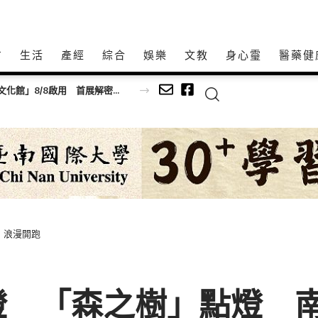
方
生活
產經
綜合
娛樂
文教
身心𩆜
醫藥健
電梯啟用典禮
 浪漫開跑
燈 「森之樹」點燈 