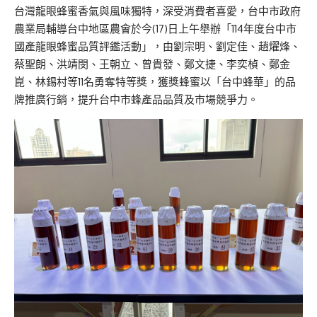
台灣龍眼蜂蜜香氣與風味獨特，深受消費者喜愛，台中市政府
農業局輔導台中地區農會於今(17)日上午舉辦「114年度台中市
國產龍眼蜂蜜品質評鑑活動」，由劉宗明、劉定佳、趙燿烽、
蔡聖朗、洪靖閔、王朝立、曾貴發、鄭文捷、李奕楨、鄭金
崑、林錫村等11名勇奪特等獎，獲獎蜂蜜以「台中蜂華」的品
牌推廣行銷，提升台中市蜂產品品質及市場競爭力。