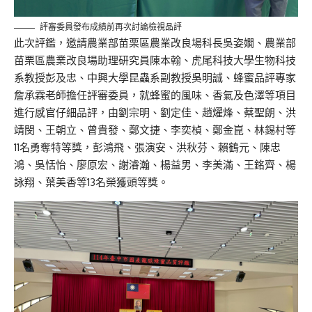
評審委員發布成績前再次討論檢視品評
此次評鑑，邀請農業部苗栗區農業改良場科長吳姿嫺、農業部
苗栗區農業改良場助理研究員陳本翰、虎尾科技大學生物科技
系教授彭及忠、中興大學昆蟲系副教授吳明誠、蜂蜜品評專家
詹承霖老師擔任評審委員，就蜂蜜的風味、香氣及色澤等項目
進行感官仔細品評，由劉宗明、劉定佳、趙燿烽、蔡聖朗、洪
靖閔、王朝立、曾貴發、鄭文捷、李奕楨、鄭金崑、林錫村等
11名勇奪特等獎，彭鴻飛、張演安、洪秋芬、賴鶴元、陳忠
鴻、吳恬怡、廖原宏、謝濬瀚、楊益男、李美滿、王銘齊、楊
詠翔、葉美香等13名榮獲頭等獎。