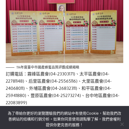
114年度臺中市國產蜂蜜品質評鑑成績揭曉
訂購電話：霧峰區農會(04-23303171)、太平區農會(04-
22781148)、后里區農會(04-25565116)、大里區農會(04-
24068011)、外埔區農會(04-26832311)、和平區農會(04-
25941880)、豐原區農會(04-25273274)、台中地區農會(04-
22083899)
為了帶給你更好的瀏覽體驗我們的網站中有使用Cookie，幫助我們改
善網站的結構和行銷分析。如果你同意使用請點擊了解，我們會權利
提供你更完善的服務！
關於我們
隱私權政策
聯絡我們