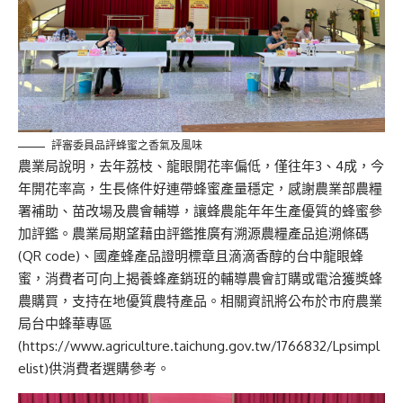
評審委員品評蜂蜜之香氣及風味
農業局說明，去年荔枝、龍眼開花率偏低，僅往年3、4成，今
年開花率高，生長條件好連帶蜂蜜產量穩定，感謝農業部農糧
署補助、苗改場及農會輔導，讓蜂農能年年生產優質的蜂蜜參
加評鑑。農業局期望藉由評鑑推廣有溯源農糧產品追溯條碼
(QR code)、國產蜂產品證明標章且滴滴香醇的台中龍眼蜂
蜜，消費者可向上揭養蜂產銷班的輔導農會訂購或電洽獲獎蜂
農購買，支持在地優質農特產品。相關資訊將公布於市府農業
局台中蜂華專區
(
https://www.agriculture.taichung.gov.tw/1766832/Lpsimpl
elist
)供消費者選購參考。