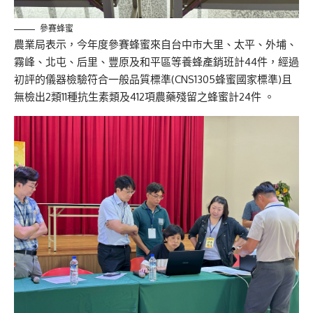
參賽蜂蜜
農業局表示，今年度參賽蜂蜜來自台中市大里、太平、外埔、
霧峰、北屯、后里、豐原及和平區等養蜂產銷班計44件，經過
初評的儀器檢驗符合一般品質標準(CNS1305蜂蜜國家標準)且
無檢出2類11種抗生素類及412項農藥殘留之蜂蜜計24件 。