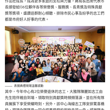
作茁壯成長，成為更多家庭的支柱與力量，蔣局長出席代表市
長頒發給136位夥伴各等榮譽獎、服務獎、長青獎及特殊貢獻
獎等獎項，盛讚這群耐心傾聽、排除市民心事及紛爭的志工們
都是市府好人好事的代表。
表揚典禮現場溫馨感動
其中，今年中心有2位榮譽退休的志工，大雅隊陳麗如志工由
先生陪伴親自到場，領取特別貢獻獎時頻頻落淚，並在所有隊
員擁簇下享受榮耀時刻，另外，該中心海線志工隊安排驚喜橋
段，現場全隊隊員一同合唱鳳飛飛的祝妳幸福一曲，感謝隊內