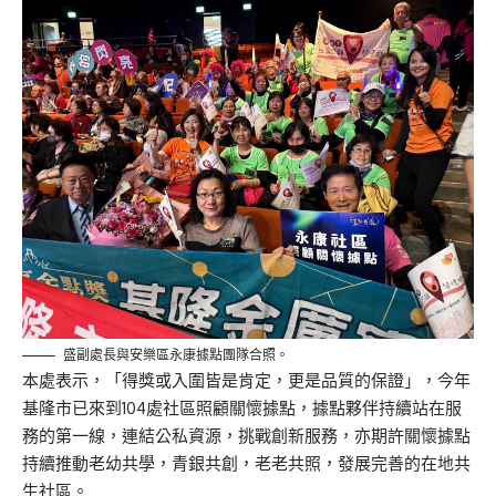
盛副處長與安樂區永康據點團隊合照。
本處表示，「得獎或入圍皆是肯定，更是品質的保證」，今年
基隆市已來到104處社區照顧關懷據點，據點夥伴持續站在服
務的第一線，連結公私資源，挑戰創新服務，亦期許關懷據點
持續推動老幼共學，青銀共創，老老共照，發展完善的在地共
生社區。