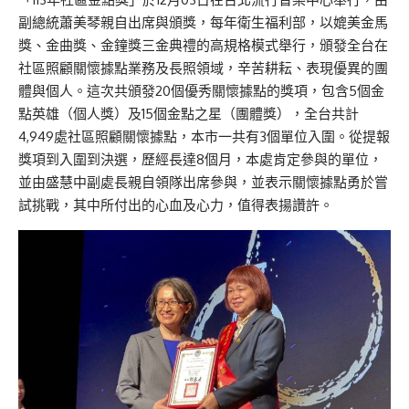
副總統蕭美琴親自出席與頒獎，每年衛生福利部，以媲美金馬
獎、金曲獎、金鐘獎三金典禮的高規格模式舉行，頒發全台在
社區照顧關懷據點業務及長照領域，辛苦耕耘、表現優異的團
體與個人。這次共頒發20個優秀關懷據點的獎項，包含5個金
點英雄（個人獎）及15個金點之星（團體獎），全台共計
4,949處社區照顧關懷據點，本市一共有3個單位入圍。從提報
獎項到入圍到決選，歷經長達8個月，本處肯定參與的單位，
並由盛慧中副處長親自領隊出席參與，並表示關懷據點勇於嘗
試挑戰，其中所付出的心血及心力，值得表揚讚許。