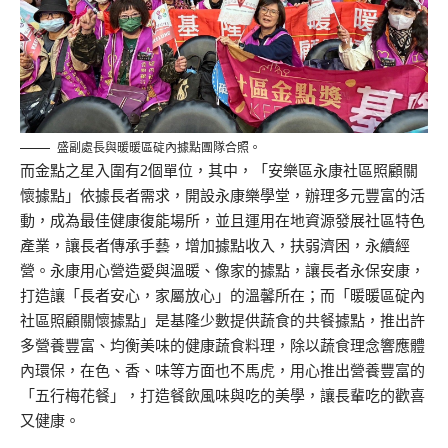
盛副處長與暖暖區碇內據點團隊合照。
而金點之星入圍有2個單位，其中，「安樂區永康社區照顧關
懷據點」依據長者需求，開設永康樂學堂，辦理多元豐富的活
動，成為最佳健康復能場所，並且運用在地資源發展社區特色
產業，讓長者傳承手藝，增加據點收入，扶弱濟困，永續經
營。永康用心營造愛與溫暖、像家的據點，讓長者永保安康，
打造讓「長者安心，家屬放心」的溫馨所在；而「暖暖區碇內
社區照顧關懷據點」是基隆少數提供蔬食的共餐據點，推出許
多營養豐富、均衡美味的健康蔬食料理，除以蔬食理念響應體
內環保，在色、香、味等方面也不馬虎，用心推出營養豐富的
「五行梅花餐」，打造餐飲風味與吃的美學，讓長輩吃的歡喜
又健康。