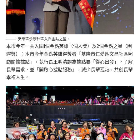
安樂區永康社區入圍金點之星。
本市今年一共入圍1個金點英雄（個人獎）及2個金點之星（團
體獎）；本市今年金點英雄得獎者「基隆市仁愛區文昌社區照
顧關懷據點」，執行長王明清認為據點要「從心出發」，了解
長輩需求，並「開啟心據點服務」，減少長輩孤寂，共創長輩
幸福人生。