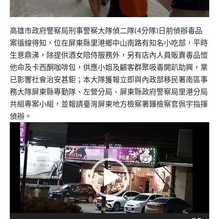
高雄市政府警察局刑事警察大隊偵二隊(4分隊)日前偵辦毒品
案循線得知，位在屏東縣里港鄉中山南路有知名小吃部，平時
生意鼎沸，除提供酒女陪侍服務外，另有店內人員販賣毒品愷
他命及卡西酮咖啡包，供應小姐及顧客群聚吸毒開趴助興，業
已影響社會治安甚鉅；本大隊獲報立即與內政部移民署南區事
務大隊屏東縣專勤隊、左營分局、屏東縣政府警察局里港分局
共組專案小組，並報請臺灣屏東地方檢察署鍾檢察官佩宇指揮
偵辦。
視
訊
播
放
器