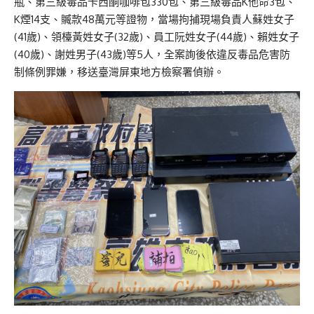
瓶、第三級毒品卡西酮咖啡包330包、第三級毒品K他命3包、
K煙14支、贓款48萬元等證物，當場拘捕現場負責人蘇姓女子
(41歲)、領檯黃姓女子(32歲)、員工阮姓女子(44歲)、賴姓女子
(40歲)、謝姓男子(43歲)等5人，全案詢後依違反毒品危害防
制條例罪嫌，移送臺灣屏東地方檢察署偵辦。