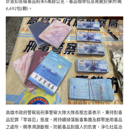
計查扣各級毒品粉末6萬餘公克、毒品咖啡包及喪屍菸彈共1萬
6,692包(顆)。
高雄市政府警察局刑事警察大隊大隊長鄢志豪表示，秉持對毒
品犯罪「零容忍」態度，將持續掃蕩販毒集團及群聚施用毒品
之處所，精準溯源斷根，防範毒品對國人的危害，淨化社區治