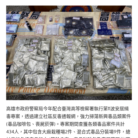
高雄市政府警察局今年配合臺灣高等檢察署執行第11波安居緝
毒專案，透過建立社區反毒通報網，強力掃蕩新興毒品類案件
(毒品咖啡包、喪屍菸彈)。專案期間查獲各類毒品案件共計
434人，其中包含大麻栽種場2件、混合式毒品分裝場9件，總