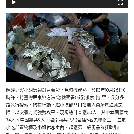
嗣經專案小組數週跟監蒐證，見時機成熟，於113年10月26日0
時許，持臺灣屏東地方法院(檢察署)核發搜索(拘)票，兵分多
路執行搜索、拘提行動，趁小吃部門口把風人員疏於注意之
際，以突襲方式強勢攻堅，現場總計查獲60人，其中本國籍共
34人、中國籍共9人、越南籍共17人(包括5名失聯移工)，並於
小吃部置物櫃及小姐休息室內，起獲第二級毒品依托咪酯1