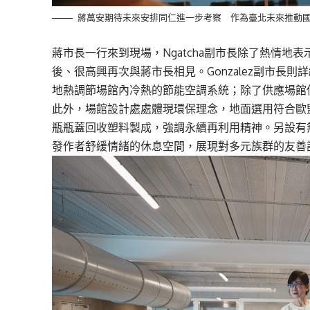
蔣萬安期待未來安排同仁進一步考察 作為臺北未來推動
蔣市長一行來到現場，Ngatcha副市長除了熱情地表
後、很高興再次與蔣市長相見。Gonzalez副市長則詳細介
地熱調節場館內冷熱的節能空調系統；除了供應場館
此外，場館設計處處體現環保理念，地面選用符合歐
瓶瓶蓋回收塑料製成，強調永續再利用精神。另設有無聲
發作者舒緩情緒的休息空間，展現對多元族群的友善