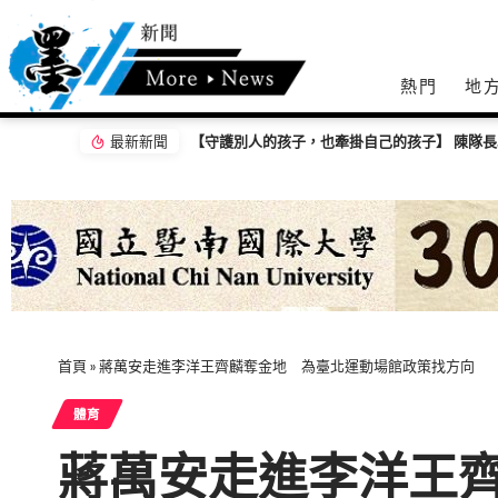
熱門
地
最新新聞
王彩樺擔任味全龍開球嘉賓 尬舞小龍女「逆天
首頁
»
蔣萬安走進李洋王齊麟奪金地 為臺北運動場館政策找方向
體育
蔣萬安走進李洋王