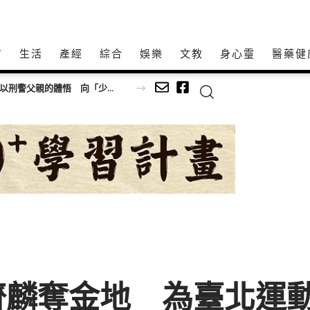
方
生活
產經
綜合
娛樂
文教
身心𩆜
醫藥健
女團鉛筆腿」搶鏡
齊麟奪金地 為臺北運