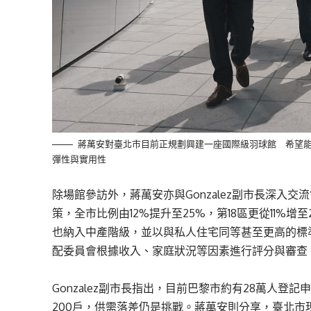
蔣萬安對臺北市目前正規劃興建一座國際級羽球館 希望能借鏡
彈性與實用性
除場館參訪外，蔣萬安亦與Gonzalez副市長深入交
策，全市比例由12%提升至25%，第18區更從11%
也納入中產階級，並以與私人住宅同等甚至更高的標
配委員會根據收入、家庭狀況等因素進行評分與審查
Gonzalez副市長指出，目前巴黎市約有28萬人登記
200戶，供需落差仍是挑戰。蔣萬安則分享，臺北