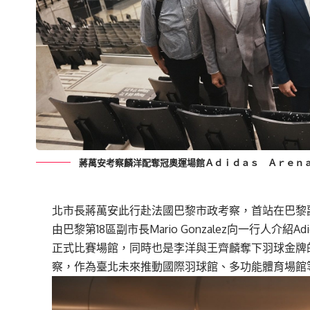
蔣萬安考察麟洋配奪冠奧運場館Ａｄｉｄａｓ Ａｒｅｎ
北市長蔣萬安此行赴法國巴黎市政考察，首站在巴黎副市長
由巴黎第18區副市長Mario Gonzalez向一行人介紹A
正式比賽場館，同時也是李洋與王齊麟奪下羽球金牌
察，作為臺北未來推動國際羽球館、多功能體育場館