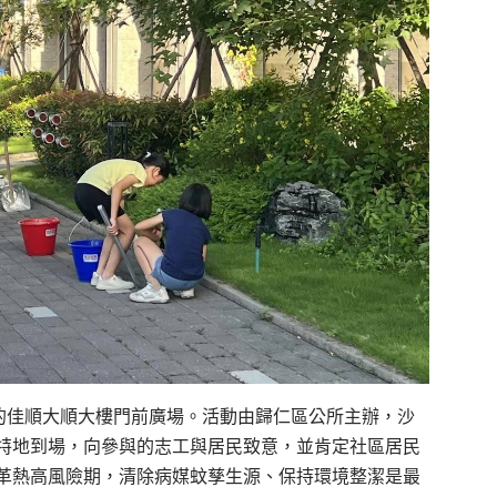
路的佳順大順大樓門前廣場。活動由歸仁區公所主辦，沙
特地到場，向參與的志工與居民致意，並肯定社區居民
革熱高風險期，清除病媒蚊孳生源、保持環境整潔是最