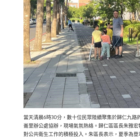
當天清晨6時30分，數十位民眾陸續聚集於歸仁九
崙里辦公處協辦，現場氣氛熱絡。歸仁區區長朱雅宏
對公共衛生工作的積極投入。朱區長表示，夏季為登