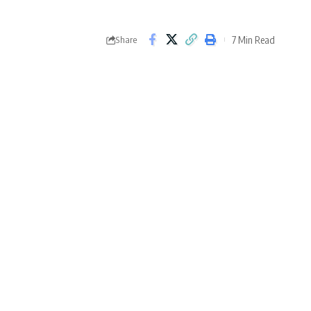
7 Min Read
Share