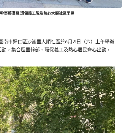
里里幹事蔡漢昌,環保義工隊及熱心大順社區里民
南市歸仁區沙崙里大順社區於6月21日（六）上午舉辦
」活動，集合區里幹部、環保義工及熱心居民齊心出動，