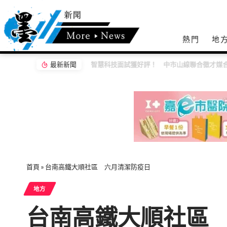
熱門
地
最新新聞
智慧科技面試獲好評！ 中市山線聯合徵才媒合
首頁
»
台南高鐵大順社區 六月清潔防疫日
地方
台南高鐵大順社區