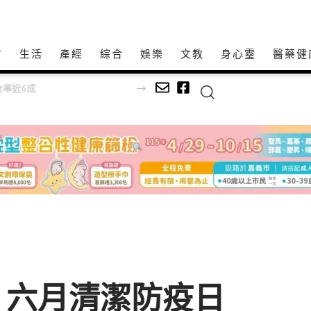
方
生活
產經
綜合
娛樂
文教
身心𩆜
醫藥健
率近6成
 六月清潔防疫日