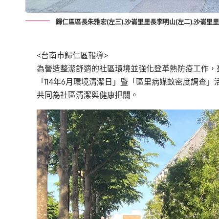
歸仁區區長朱雅宏(左三),沙崙里里長李明山(左二),沙崙
<台南市歸仁區報導>
為營造整潔舒適的社區環境並強化登革熱防疫工作，臺
「114年6月環境清潔日」暨「區里病媒蚊密度調查
共同為社區清潔與健康把關。