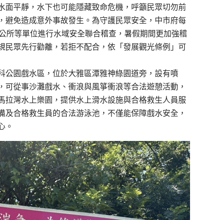
水面平靜，水下也可能隱藏致命危機，呼籲民眾切勿前
，避免造成意外事故發生。為守護民眾安全，中市府每
區公所等單位進行水域安全聯合稽查，暑假期間更加強稽
規民眾先行勸離，若拒不配合，依「發展觀光條例」可
科公園戲水區，位於大雅區潭雅神綠園道旁，設有噴
，可從事沙灘戲水、衝浪與風箏衝浪等合法遊憩活動，
馬拉灣水上樂園，提供水上滑水設施與合格救生人員服
備及合格救生員的合法游泳池，不僅能保障戲水安全，
心。