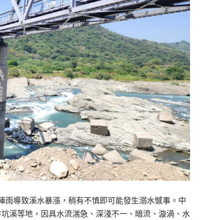
陣雨導致溪水暴漲，稍有不慎即可能發生溺水憾事。中
汴坑溪等地，因具水流湍急、深淺不一、暗流、漩渦、水