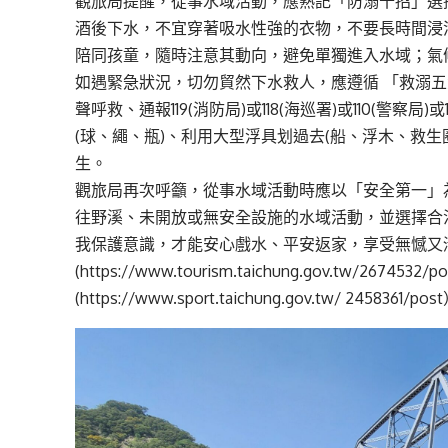
觀旅局提醒，從事水域活動，應熟記「防溺十招」選
酒後下水，不宜穿著吸水性強的衣物，不要長時間浸
陪同孩童，隨時注意其動向，避免單獨進入水域；氣
如遇緊急狀況，切勿貿然下水救人，應遵循 「救溺
聲呼救、通報119(消防局)或118(海巡署)或110(警察
(球、繩、瓶)、利用大型浮具划過去(船、浮木、救
生。
觀旅局再次呼籲，從事水域活動時應以「安全第一」
往野溪、未開放或無安全設施的水域活動，並選擇合
我保護意識，才能安心戲水、平安返家，享受無憾又清
(https://www.tourism.taichung.gov.tw/26
(https://www.sport.taichung.gov.tw/ 2458