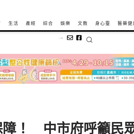
方
生活
產經
綜合
娛樂
文教
身心𩆜
醫藥健
籲檢警調查辦
保障！ 中市府呼籲民