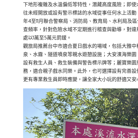
下地形複雜及水溫偏低等特性，潛藏高度風險；即使
往未經開放或設有警示標誌的水域從事任何水上活動
年4至11月聯合警察局、消防局、教育局、水利局及
查頻率，針對危險水域不定期進行稽查與勸導，對違
處以1萬至5萬元罰鍰。
觀旅局推薦台中市適合夏日戲水的場域，包括大雅中
泉、水霧、隧道噴泉等親水遊憩設施；大安濱海樂園
設有救生人員、救生裝備與警告標示牌等；麗寶樂園
務，適合親子戲水同樂。此外，也可選擇設有完善設
更有專業救生員即時應變，讓全家大小玩的舒適又安