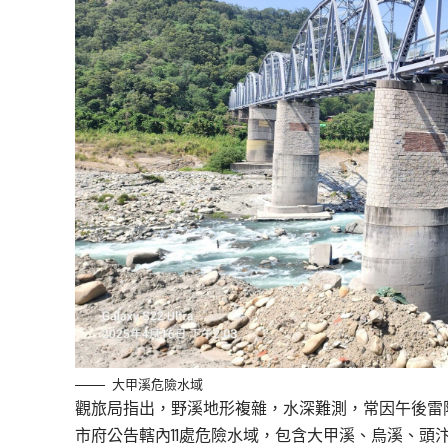
大甲溪危險水域
觀旅局指出，野溪地形複雜，水深難測，常因午後雷
市府公告轄內11處危險水域，包含大甲溪、烏溪、頭