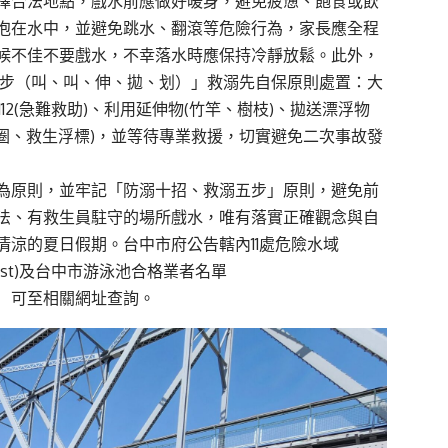
擇合法地點，戲水前應做好暖身，避免疲憊、飽食或飲
泡在水中，並避免跳水、翻滾等危險行為，家長應全程
候不佳不要戲水，不幸落水時應保持冷靜放鬆。此外，
五步（叫、叫、伸、拋、划）」救溺先自保原則處置：大
局)或112(急難救助)、利用延伸物(竹竿、樹枝)、拋送漂浮物
生圈、救生浮標)，並等待專業救援，切實避免二次事故發
為原則，並牢記「防溺十招、救溺五步」原則，避免前
法、有救生員駐守的場所戲水，唯有落實正確觀念與自
涼的夏日假期。台中市府公告轄內11處危險水域
74532/post)及台中市游泳池合格業者名單
361/post）可至相關網址查詢。