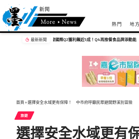
熱門
地
最新新聞
民進黨市長參選人疑似賄選？桃議員詹江村爆料
首頁
»
選擇安全水域更有保障！ 中市府呼籲民眾避開野溪別冒險
旅遊
選擇安全水域更有