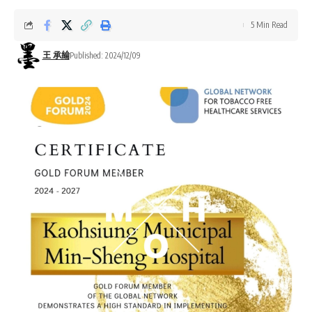
5 Min Read
王 承綸
Published: 2024/12/09