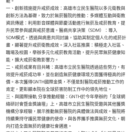
範。
一、創新措施提升戒菸成效：高雄市立民生醫院以多元衛教與
創新方法為基礎，致力於無菸醫院的推動：多媒體互動與衛教
資訊傳遞：利用影音媒體與節慶活動進行無菸及戒菸教育，提
升民眾參與感與戒菸意識。醫病共享決策（SDM）：導入
SDM模式，透過與病患共同討論，協助其制定個人化的戒菸計
畫，顯著提升戒菸衛教成效。深入社區推廣：積極走入社區、
職場及校園，舉辦多元化戒菸教育活動，提升民眾無菸健康知
能，擴大戒菸衛教影響力。
二、戒菸成果有目共睹：高雄市立民生醫院透過這些努力，有
效提升戒菸成功率，並在創造無菸健康環境方面獲得極高的評
價。本次獲得GNTH國際金獎，不僅是對醫院戒菸推動工作的
肯定，更彰顯本院在全球菸害防制工作中的領先地位。
三、與國際接軌 分享推動經驗：GNTH於今年舉辦的「全球網
絡研討會暨金獎論壇」上，高雄市立民生醫院受邀與其他獲獎
機構分享經驗，展示推動無菸醫院的具體做法與成效。醫院將
持續秉持守護民眾健康的使命，與各界攜手推廣無菸文化，朝
向打造全面無菸的健康社會邁進。