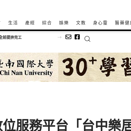
方
生活
產經
綜合
娛樂
文教
身心𩆜
醫藥健
全前提拚完工
位服務平台「台中樂居管