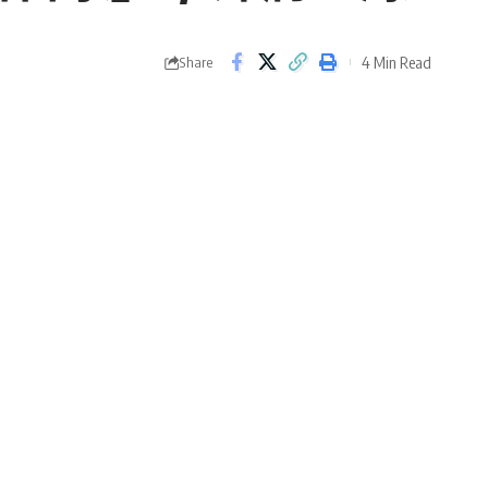
4 Min Read
Share