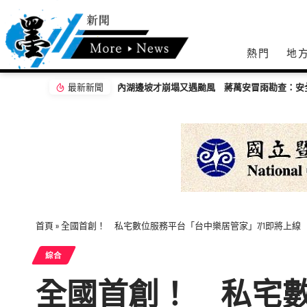
熱門
地
最新新聞
內湖邊坡才崩塌又遇颱風 蔣萬安冒雨勘查：安
首頁
»
全國首創！ 私宅數位服務平台「台中樂居管家」7/1即將上線
綜合
全國首創！ 私宅數