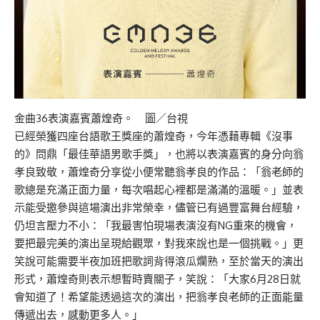
金曲36表演嘉賓蕭煌奇。 圖／台視
已經榮獲四座台語歌王獎座的蕭煌奇，今年憑藉專輯《沒事
的》問鼎「最佳華語男歌手獎」，也將以表演嘉賓的身分向翁
孝良致敬，蕭煌奇分享從小便常聽翁孝良的作品：「翁老師的
歌總是充滿正面力量，每次唱起心裡都是滿滿的溫暖。」並表
示能受邀參與這場演出非常榮幸，儘管已有過豐富舞台經驗，
仍坦言壓力不小：「我最害怕現場表演沒有NG重來的機會，
要把最完美的演出呈現給觀眾，對我來說也是一個挑戰。」更
笑說可能需要半夜加班把歌詞背得滾瓜爛熟，至於當天的演出
形式，蕭煌奇則表示想暫時賣關子，笑說：「大家6月28日就
會知道了！希望能透過這次的演出，把翁孝良老師的正面能量
傳遞出去，感動更多人。」