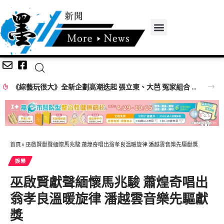
《綜藝玩很大》全新企劃高潮迭起 張立東、大芭 冤家組合 再創收視火花
首頁
»
巫啟賢獻聲緬懷馬兆駿 蕭煌奇唱出翁孝良溫暖旋律 潘越雲音樂先驅獻獎
娛樂
巫啟賢獻聲緬懷馬兆駿 蕭煌奇唱出
翁孝良溫暖旋律 潘越雲音樂先驅獻
獎