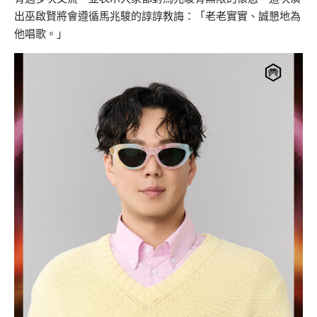
出巫啟賢將會遵循馬兆駿的諄諄教誨：「老老實實、誠懇地為
他唱歌。」