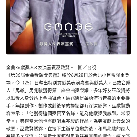
金曲36獻獎人&表演嘉賓巫啟賢。 圖／台視
《第36屆金曲獎頒獎典禮》將於6月28日於台北小巨蛋隆重登
場，今（25）日釋出特別貢獻獎表演嘉賓與獻獎人，已故音樂
人「馬爺」馬兆駿獲得第二座金曲獎榮耀，多年好友巫啟賢將
以獻獎人身分站上金曲舞台，馬兆駿是華語流行音樂的重要推
手，無論創作、製作或對後輩的提攜都有深遠影響，巫啟賢動
容表示：「他獲得這個獎實至名歸，能為他獻獎我感到非常榮
幸。」典禮當天他也將獻唱馬兆駿的作品，為老友獻上最深的
敬意，巫啟賢透露，在接下主辦單位邀約後，和馬兆駿的家人
有過多次交流，並表示大家都對馬兆駿有無限的懷念，這次演