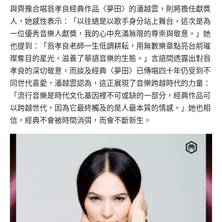
與齊豫合唱翁孝良經典作品〈夢田〉的潘越雲，則將擔任獻獎
人，她感性表示：「以往總是以歌手身分站上舞台，這次是為
一位優秀音樂人獻獎，我的心中充滿無限的尊崇與敬意。」她
也提到：「翁孝良老師一生低調耕耘，用無數樂章點亮台前璀
璨奪目的星光，滋養了華語音樂的生態。」言語間透露出對翁
孝良的深切敬意，而談及經典〈夢田〉已傳唱四十年仍受到不
同世代喜愛，潘越雲認為，這正展現了音樂跨越時代的力量：
「流行音樂是時代文化基因裡不可或缺的一部分，經典作品可
以跨越世代，因為它最終觸及的是人最本質的情感。」她也相
信，經典不會被時間消弭，而會不斷新生。